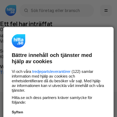
Sök namn, gata, ort, telefon, företag, sökord
Ett fel har inträffat
Om du vill kan du
kontakta hitta.se
och beskriva hur felet
uppstod så att vi lättare och snabbare kan avhjälpa det.
Vänligen försök med följande:
Surfa till
www.hitta.se
Bättre innehåll och tjänster med
Klicka på
Tillbaka-knappen
i webbläsaren och försök igen
hjälp av cookies
Vi beklagar besväret!
Vi och våra
tredjepartsleverantörer
(122) samlar
Till startsidan
information med hjälp av cookies och
enhetsidentifierare då du besöker vår sajt. Med hjälp
av informationen kan vi utveckla vårt innehåll och våra
tjänster.
Hitta.se och dess partners kräver samtycke för
följande:
Syften
Hitta.se - Gratis nummerupplysning.