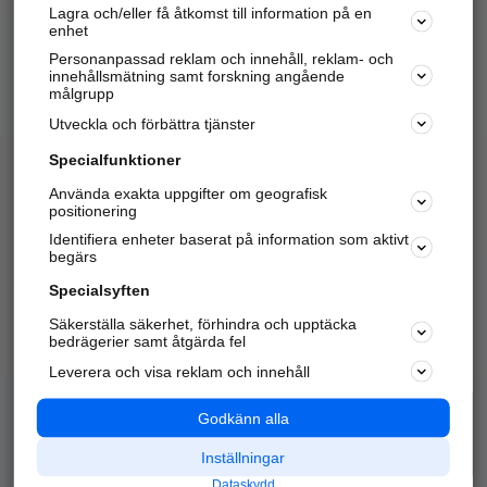
Lagra och/eller få åtkomst till information på en
Sök företag, personer och platser.
enhet
Personanpassad reklam och innehåll, reklam- och
Hitta telefonnummer, adresser, företagsinfo mm.
innehållsmätning samt forskning angående
målgrupp
Utveckla och förbättra tjänster
Marknadsför företaget
på hitta.se
Specialfunktioner
Använda exakta uppgifter om geografisk
Kom igång och annonsera mot
positionering
nya kunder och
Identifiera enheter baserat på information som aktivt
samarbetspartners nära dig.
begärs
Läs mer här
Specialsyften
Säkerställa säkerhet, förhindra och upptäcka
Alla kategorier
Populära sökningar
bedrägerier samt åtgärda fel
Leverera och visa reklam och innehåll
API & Kartor
Annonsera
Logga in
Integritet
Godkänn alla
Om oss
Nödnummer
Inställningar
Dataskydd