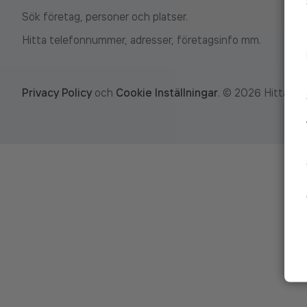
Sök företag, personer och platser.
Hitta telefonnummer, adresser, företagsinfo mm.
Privacy Policy
och
Cookie Inställningar
.
©
2026
Hitta.se