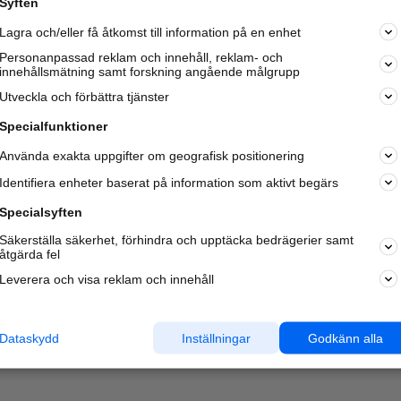
Syften
Kom igång och annonsera mot
Lagra och/eller få åtkomst till information på en enhet
nya kunder och
samarbetspartners nära dig.
Personanpassad reklam och innehåll, reklam- och
innehållsmätning samt forskning angående målgrupp
Läs mer här
Utveckla och förbättra tjänster
Specialfunktioner
Använda exakta uppgifter om geografisk positionering
Identifiera enheter baserat på information som aktivt begärs
Specialsyften
Säkerställa säkerhet, förhindra och upptäcka bedrägerier samt
åtgärda fel
Leverera och visa reklam och innehåll
Dataskydd
Inställningar
Godkänn alla