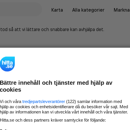
Karta
Alla kategorier
Marknad
tod så att vi lättare och snabbare kan avhjälpa det.
Bättre innehåll och tjänster med hjälp av
cookies
Vi och våra
tredjepartsleverantörer
(122) samlar information med
hjälp av cookies och enhetsidentifierare då du besöker vår sajt. Med
hjälp av informationen kan vi utveckla vårt innehåll och våra tjänster.
Marknadsför företaget på
Hitta.se och dess partners kräver samtycke för följande:
hitta.se