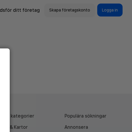
sför ditt företag
Skapa företagskonto
Logga in
Alla kategorier
Populära sökningar
API & Kartor
Annonsera