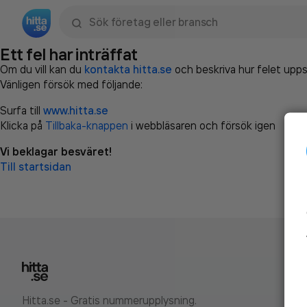
Sök namn, gata, ort, telefon, företag, sökord
Ett fel har inträffat
Om du vill kan du
kontakta hitta.se
och beskriva hur felet upps
Vänligen försök med följande:
Surfa till
www.hitta.se
Klicka på
Tillbaka-knappen
i webbläsaren och försök igen
Vi beklagar besväret!
Till startsidan
Hitta.se - Gratis nummerupplysning.