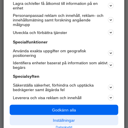
Lagra och/eller få åtkomst till information på en
Sök företag, personer och platser.
enhet
Personanpassad reklam och innehåll, reklam- och
Hitta telefonnummer, adresser, företagsinfo mm.
innehållsmätning samt forskning angående
målgrupp
Utveckla och förbättra tjänster
Marknadsför företaget
på hitta.se
Specialfunktioner
Använda exakta uppgifter om geografisk
Kom igång och annonsera mot
positionering
nya kunder och
Identifiera enheter baserat på information som aktivt
samarbetspartners nära dig.
begärs
Läs mer här
Specialsyften
Säkerställa säkerhet, förhindra och upptäcka
Alla kategorier
Populära sökningar
bedrägerier samt åtgärda fel
Leverera och visa reklam och innehåll
API & Kartor
Annonsera
Logga in
Integritet
Godkänn alla
Om oss
Nödnummer
Inställningar
Dataskydd