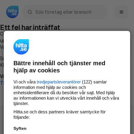
Sök namn, gata, ort, telefon, företag, sökord
Ett fel har inträffat
Om du vill kan du
kontakta hitta.se
och beskriva hur felet
uppstod så att vi lättare och snabbare kan avhjälpa det.
Vänligen försök med följande:
Surfa till
www.hitta.se
Bättre innehåll och tjänster med
Klicka på
Tillbaka-knappen
i webbläsaren och försök igen
hjälp av cookies
Vi beklagar besväret!
Vi och våra
tredjepartsleverantörer
(122) samlar
Till startsidan
information med hjälp av cookies och
enhetsidentifierare då du besöker vår sajt. Med hjälp
av informationen kan vi utveckla vårt innehåll och våra
tjänster.
Hitta.se och dess partners kräver samtycke för
följande:
Syften
Hitta.se - Gratis nummerupplysning.