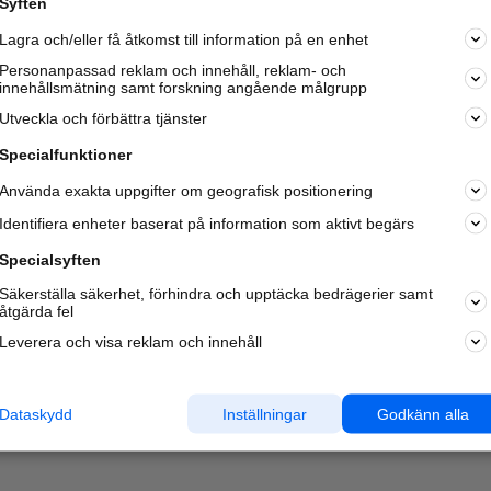
Syften
Kom igång och annonsera mot
Lagra och/eller få åtkomst till information på en enhet
nya kunder och
samarbetspartners nära dig.
Personanpassad reklam och innehåll, reklam- och
innehållsmätning samt forskning angående målgrupp
Läs mer här
Utveckla och förbättra tjänster
Specialfunktioner
Använda exakta uppgifter om geografisk positionering
Identifiera enheter baserat på information som aktivt begärs
Specialsyften
Säkerställa säkerhet, förhindra och upptäcka bedrägerier samt
åtgärda fel
Leverera och visa reklam och innehåll
Dataskydd
Inställningar
Godkänn alla