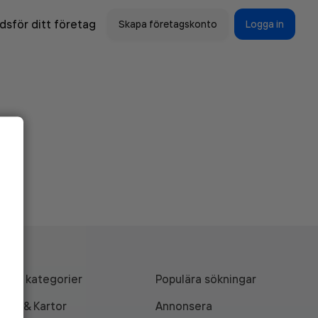
sför ditt företag
Skapa företagskonto
Logga in
Alla kategorier
Populära sökningar
API & Kartor
Annonsera