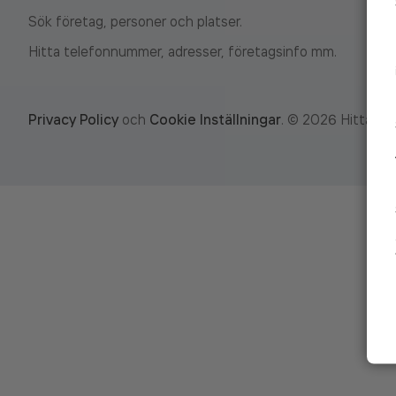
Sök företag, personer och platser.
Hitta telefonnummer, adresser, företagsinfo mm.
Privacy Policy
och
Cookie Inställningar
.
©
2026
Hitta.se