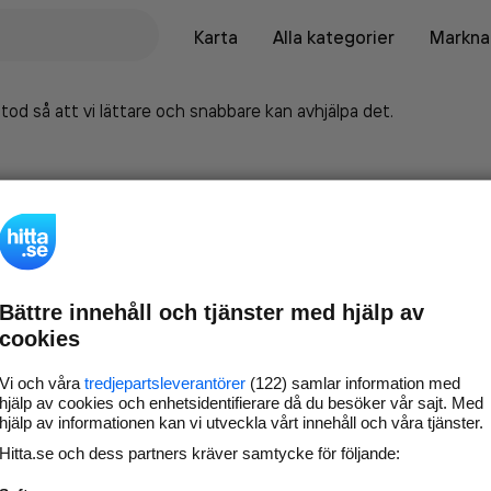
Karta
Alla kategorier
Marknad
tod så att vi lättare och snabbare kan avhjälpa det.
Bättre innehåll och tjänster med hjälp av
cookies
Vi och våra
tredjepartsleverantörer
(122) samlar information med
hjälp av cookies och enhetsidentifierare då du besöker vår sajt. Med
hjälp av informationen kan vi utveckla vårt innehåll och våra tjänster.
Marknadsför företaget på
Hitta.se och dess partners kräver samtycke för följande:
hitta.se