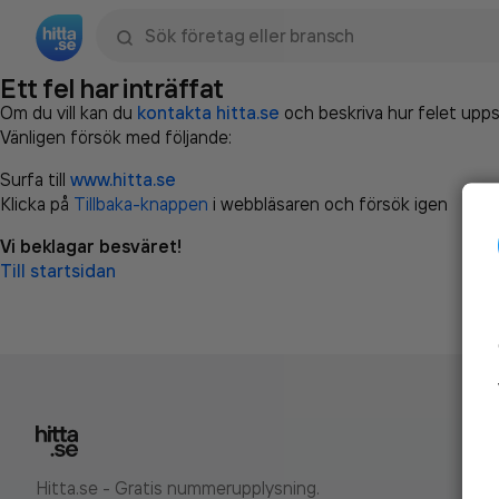
Sök namn, gata, ort, telefon, företag, sökord
Ett fel har inträffat
Om du vill kan du
kontakta hitta.se
och beskriva hur felet upps
Vänligen försök med följande:
Surfa till
www.hitta.se
Klicka på
Tillbaka-knappen
i webbläsaren och försök igen
Vi beklagar besväret!
Till startsidan
Hitta.se - Gratis nummerupplysning.