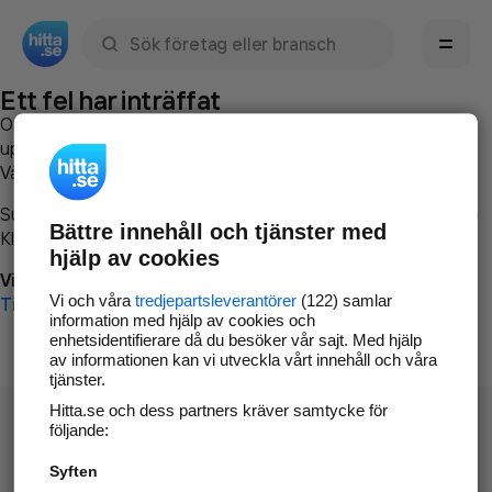
Sök namn, gata, ort, telefon, företag, sökord
Ett fel har inträffat
Om du vill kan du
kontakta hitta.se
och beskriva hur felet
uppstod så att vi lättare och snabbare kan avhjälpa det.
Vänligen försök med följande:
Surfa till
www.hitta.se
Bättre innehåll och tjänster med
Klicka på
Tillbaka-knappen
i webbläsaren och försök igen
hjälp av cookies
Vi beklagar besväret!
Vi och våra
tredjepartsleverantörer
(122) samlar
Till startsidan
information med hjälp av cookies och
enhetsidentifierare då du besöker vår sajt. Med hjälp
av informationen kan vi utveckla vårt innehåll och våra
tjänster.
Hitta.se och dess partners kräver samtycke för
följande:
Syften
Hitta.se - Gratis nummerupplysning.