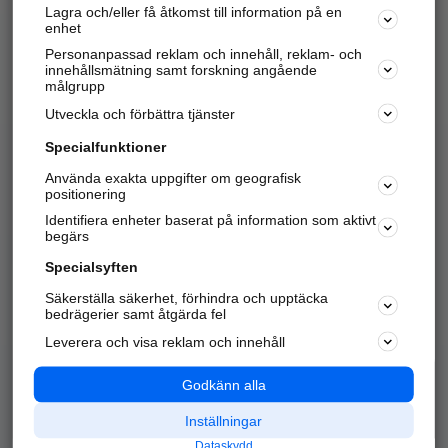
Lagra och/eller få åtkomst till information på en
Sök företag, personer och platser.
enhet
Personanpassad reklam och innehåll, reklam- och
Hitta telefonnummer, adresser, företagsinfo mm.
innehållsmätning samt forskning angående
målgrupp
Utveckla och förbättra tjänster
Marknadsför företaget
på hitta.se
Specialfunktioner
Använda exakta uppgifter om geografisk
Kom igång och annonsera mot
positionering
nya kunder och
Identifiera enheter baserat på information som aktivt
samarbetspartners nära dig.
begärs
Läs mer här
Specialsyften
Säkerställa säkerhet, förhindra och upptäcka
Alla kategorier
Populära sökningar
bedrägerier samt åtgärda fel
Leverera och visa reklam och innehåll
API & Kartor
Annonsera
Logga in
Integritet
Godkänn alla
Om oss
Nödnummer
Inställningar
Dataskydd