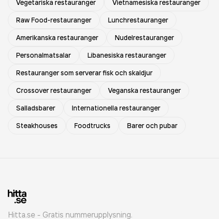
Vegetariska restauranger
Vietnamesiska restauranger
Raw Food-restauranger
Lunchrestauranger
Amerikanska restauranger
Nudelrestauranger
Personalmatsalar
Libanesiska restauranger
Restauranger som serverar fisk och skaldjur
Crossover restauranger
Veganska restauranger
Salladsbarer
Internationella restauranger
Steakhouses
Foodtrucks
Barer och pubar
Hitta.se - Gratis nummerupplysning.