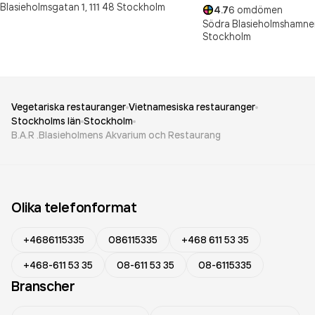
Blasieholmsgatan 1,
111 48
Stockholm
4.7
6
omdömen
Södra Blasieholmshamne
Stockholm
Vegetariska restauranger
Vietnamesiska restauranger
Stockholms län
Stockholm
B.A.R .Blasieholmens Akvarium och Restaurang
Olika telefonformat
+4686115335
086115335
+468 611 53 35
+468-611 53 35
08-611 53 35
08-6115335
Branscher