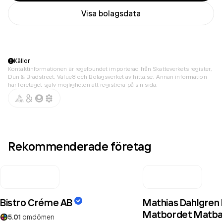
Visa bolagsdata
Källor
Kontaktinformationen är regelbundet importerad från Skatteverkets register,
Dun & Bradstreet, Value8 och Bolagsverket av hitta.se. Annan information
har företaget själv möjligheten att registrera på sin sida.
Rekommenderade företag
Bistro Créme AB
Mathias Dahlgren
Matbordet Matba
5.0
1
omdömen