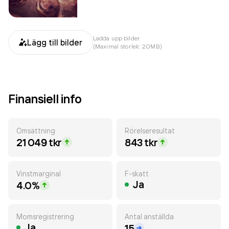
Ladda upp bilder
Lägg till bilder
(Maximal storlek: 20MB)
Finansiell info
Omsättning
Rörelseresultat
21 049 tkr
843 tkr
Vinstmarginal
F-skatt
Ja
4.0%
Momsregistrering
Antal anställda
Ja
15