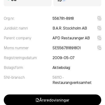
Org.nr.
556781-8918
Juridiskt namn
B.A.R. Stockholm AB
Parent company
APD Restauranger AB
Moms nummer
SE556781891801
Registreringsdatum
2009-05-07
Bolagsform
Aktiebolag
SNI-bransch
56110
·
Restaurangverksamhet
Årsredovisningar