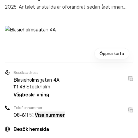
2025. Antalet anställda är oförändrat sedan året innan.
Bolaget är ett aktiebolag som varit aktivt sedan 2009.
B.A.R .Blasieholmens Akvarium och Restaurang
omsatte
21 049 000,00 kr
senaste räkenskapsåret (2025).
Öppna karta
Besöksadress
Blasieholmsgatan 4A
111 48
Stockholm
Vägbeskrivning
Telefonnummer
08-6
11 53
Visa nummer
Besök hemsida