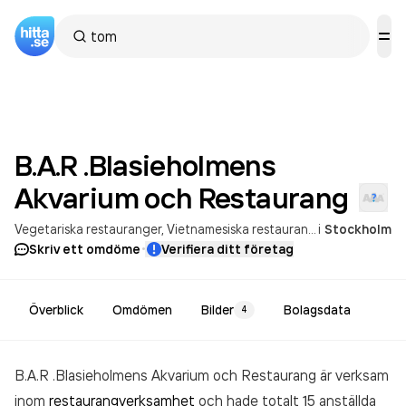
B.A.R .Blasieholmens
Akvarium och
Restaurang
Vegetariska restauranger
Vietnamesiska restauranger
i
Stockholm
·
Skriv ett omdöme
Verifiera ditt företag
Överblick
Omdömen
Bilder
Bolagsdata
4
B.A.R .Blasieholmens Akvarium och Restaurang är verksam
inom
restaurangverksamhet
och hade totalt 15 anställda