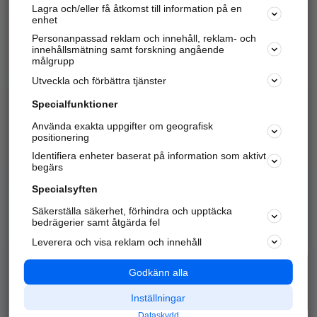
Lagra och/eller få åtkomst till information på en
Sök företag, personer och platser.
enhet
Personanpassad reklam och innehåll, reklam- och
Hitta telefonnummer, adresser, företagsinfo mm.
innehållsmätning samt forskning angående
målgrupp
Utveckla och förbättra tjänster
Marknadsför företaget
på hitta.se
Specialfunktioner
Använda exakta uppgifter om geografisk
Kom igång och annonsera mot
positionering
nya kunder och
Identifiera enheter baserat på information som aktivt
samarbetspartners nära dig.
begärs
Läs mer här
Specialsyften
Säkerställa säkerhet, förhindra och upptäcka
Alla kategorier
Populära sökningar
bedrägerier samt åtgärda fel
Leverera och visa reklam och innehåll
API & Kartor
Annonsera
Logga in
Integritet
Godkänn alla
Om oss
Nödnummer
Inställningar
Dataskydd