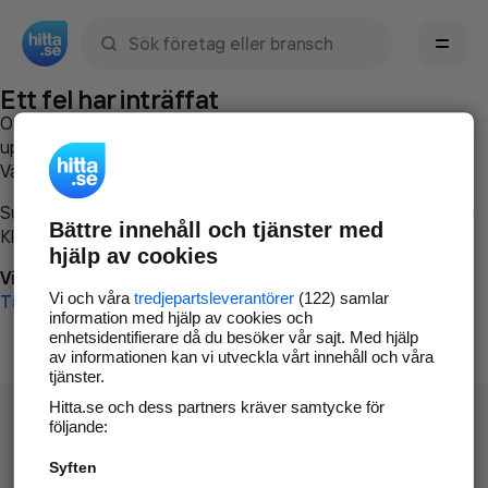
Sök namn, gata, ort, telefon, företag, sökord
Ett fel har inträffat
Om du vill kan du
kontakta hitta.se
och beskriva hur felet
uppstod så att vi lättare och snabbare kan avhjälpa det.
Vänligen försök med följande:
Surfa till
www.hitta.se
Bättre innehåll och tjänster med
Klicka på
Tillbaka-knappen
i webbläsaren och försök igen
hjälp av cookies
Vi beklagar besväret!
Vi och våra
tredjepartsleverantörer
(122) samlar
Till startsidan
information med hjälp av cookies och
enhetsidentifierare då du besöker vår sajt. Med hjälp
av informationen kan vi utveckla vårt innehåll och våra
tjänster.
Hitta.se och dess partners kräver samtycke för
följande:
Syften
Hitta.se - Gratis nummerupplysning.