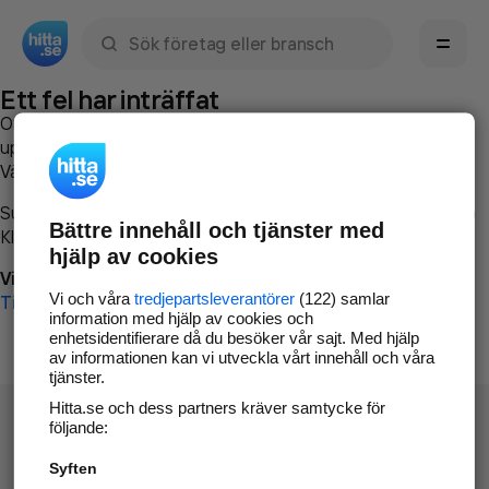
Sök namn, gata, ort, telefon, företag, sökord
Ett fel har inträffat
Om du vill kan du
kontakta hitta.se
och beskriva hur felet
uppstod så att vi lättare och snabbare kan avhjälpa det.
Vänligen försök med följande:
Surfa till
www.hitta.se
Bättre innehåll och tjänster med
Klicka på
Tillbaka-knappen
i webbläsaren och försök igen
hjälp av cookies
Vi beklagar besväret!
Vi och våra
tredjepartsleverantörer
(122) samlar
Till startsidan
information med hjälp av cookies och
enhetsidentifierare då du besöker vår sajt. Med hjälp
av informationen kan vi utveckla vårt innehåll och våra
tjänster.
Hitta.se och dess partners kräver samtycke för
följande:
Syften
Hitta.se - Gratis nummerupplysning.