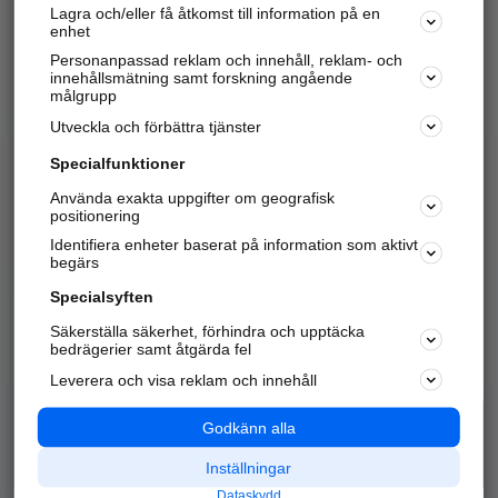
Lagra och/eller få åtkomst till information på en
Sök företag, personer och platser.
enhet
Personanpassad reklam och innehåll, reklam- och
Hitta telefonnummer, adresser, företagsinfo mm.
innehållsmätning samt forskning angående
målgrupp
Utveckla och förbättra tjänster
Marknadsför företaget
på hitta.se
Specialfunktioner
Använda exakta uppgifter om geografisk
Kom igång och annonsera mot
positionering
nya kunder och
Identifiera enheter baserat på information som aktivt
samarbetspartners nära dig.
begärs
Läs mer här
Specialsyften
Säkerställa säkerhet, förhindra och upptäcka
Alla kategorier
Populära sökningar
bedrägerier samt åtgärda fel
Leverera och visa reklam och innehåll
API & Kartor
Annonsera
Logga in
Integritet
Godkänn alla
Om oss
Nödnummer
Inställningar
Dataskydd