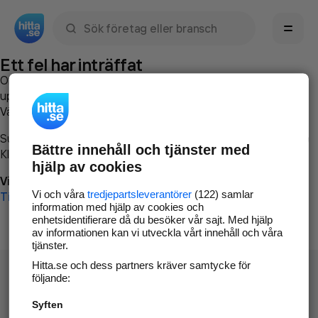
Sök namn, gata, ort, telefon, företag, sökord
Ett fel har inträffat
Om du vill kan du
kontakta hitta.se
och beskriva hur felet
uppstod så att vi lättare och snabbare kan avhjälpa det.
Vänligen försök med följande:
Surfa till
www.hitta.se
Bättre innehåll och tjänster med
Klicka på
Tillbaka-knappen
i webbläsaren och försök igen
hjälp av cookies
Vi beklagar besväret!
Vi och våra
tredjepartsleverantörer
(122) samlar
Till startsidan
information med hjälp av cookies och
enhetsidentifierare då du besöker vår sajt. Med hjälp
av informationen kan vi utveckla vårt innehåll och våra
tjänster.
Hitta.se och dess partners kräver samtycke för
följande:
Syften
Hitta.se - Gratis nummerupplysning.