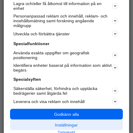
Lagra och/eller få åtkomst till information på en
Sök företag, personer och platser.
enhet
Personanpassad reklam och innehåll, reklam- och
Hitta telefonnummer, adresser, företagsinfo mm.
innehållsmätning samt forskning angående
målgrupp
Utveckla och förbättra tjänster
Marknadsför företaget
på hitta.se
Specialfunktioner
Använda exakta uppgifter om geografisk
Kom igång och annonsera mot
positionering
nya kunder och
Identifiera enheter baserat på information som aktivt
samarbetspartners nära dig.
begärs
Läs mer här
Specialsyften
Säkerställa säkerhet, förhindra och upptäcka
Alla kategorier
Populära sökningar
bedrägerier samt åtgärda fel
Leverera och visa reklam och innehåll
API & Kartor
Annonsera
Logga in
Integritet
Godkänn alla
Om oss
Nödnummer
Inställningar
Dataskydd