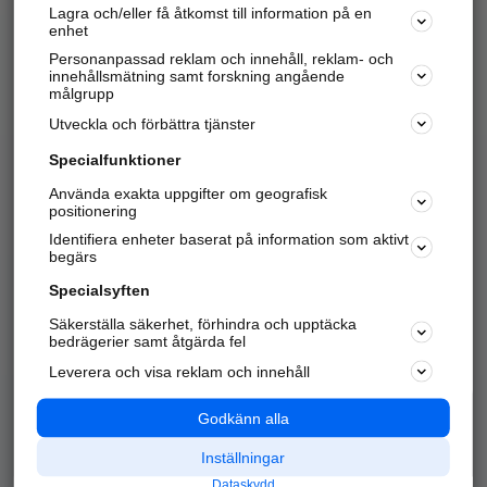
Lagra och/eller få åtkomst till information på en
Sök företag, personer och platser.
enhet
Personanpassad reklam och innehåll, reklam- och
Hitta telefonnummer, adresser, företagsinfo mm.
innehållsmätning samt forskning angående
målgrupp
Utveckla och förbättra tjänster
Marknadsför företaget
på hitta.se
Specialfunktioner
Använda exakta uppgifter om geografisk
Kom igång och annonsera mot
positionering
nya kunder och
Identifiera enheter baserat på information som aktivt
samarbetspartners nära dig.
begärs
Läs mer här
Specialsyften
Säkerställa säkerhet, förhindra och upptäcka
Alla kategorier
Populära sökningar
bedrägerier samt åtgärda fel
Leverera och visa reklam och innehåll
API & Kartor
Annonsera
Logga in
Integritet
Godkänn alla
Om oss
Nödnummer
Inställningar
Dataskydd