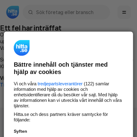
Sök namn, gata, ort, telefon, företag, sökord
Ett fel har inträffat
Om du vill kan du
kontakta hitta.se
och beskriva hur felet
uppstod så att vi lättare och snabbare kan avhjälpa det.
Vänligen försök med följande:
Surfa till
www.hitta.se
Bättre innehåll och tjänster med
Klicka på
Tillbaka-knappen
i webbläsaren och försök igen
hjälp av cookies
Vi beklagar besväret!
Vi och våra
tredjepartsleverantörer
(122) samlar
Till startsidan
information med hjälp av cookies och
enhetsidentifierare då du besöker vår sajt. Med hjälp
av informationen kan vi utveckla vårt innehåll och våra
tjänster.
Hitta.se och dess partners kräver samtycke för
följande:
Syften
Hitta.se - Gratis nummerupplysning.