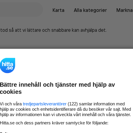
Karta
Alla kategorier
Marknad
tod så att vi lättare och snabbare kan avhjälpa det.
Bättre innehåll och tjänster med hjälp av
cookies
Vi och våra
tredjepartsleverantörer
(122) samlar information med
hjälp av cookies och enhetsidentifierare då du besöker vår sajt. Med
hjälp av informationen kan vi utveckla vårt innehåll och våra tjänster.
Marknadsför företaget på
Hitta.se och dess partners kräver samtycke för följande:
hitta.se