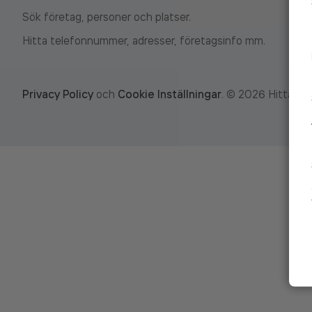
Sök företag, personer och platser.
Hitta telefonnummer, adresser, företagsinfo mm.
Privacy Policy
och
Cookie Inställningar
.
©
2026
Hitta.se