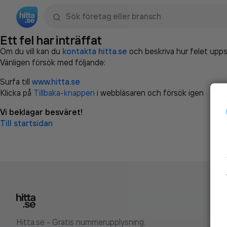
Sök namn, gata, ort, telefon, företag, sökord
Ett fel har inträffat
Om du vill kan du
kontakta hitta.se
och beskriva hur felet upps
Vänligen försök med följande:
Surfa till
www.hitta.se
Klicka på
Tillbaka-knappen
i webbläsaren och försök igen
Vi beklagar besväret!
Till startsidan
Hitta.se - Gratis nummerupplysning.