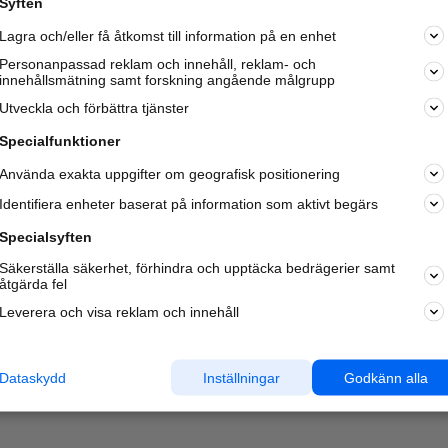
Syften
Kom igång och annonsera mot
Lagra och/eller få åtkomst till information på en enhet
nya kunder och
samarbetspartners nära dig.
Personanpassad reklam och innehåll, reklam- och
innehållsmätning samt forskning angående målgrupp
Läs mer här
Utveckla och förbättra tjänster
Specialfunktioner
Använda exakta uppgifter om geografisk positionering
Identifiera enheter baserat på information som aktivt begärs
Specialsyften
Säkerställa säkerhet, förhindra och upptäcka bedrägerier samt
åtgärda fel
Leverera och visa reklam och innehåll
Dataskydd
Inställningar
Godkänn alla