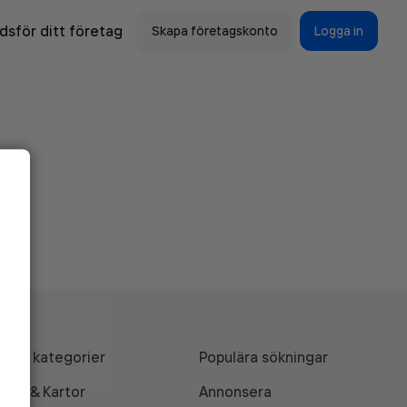
sför ditt företag
Skapa företagskonto
Logga in
Alla kategorier
Populära sökningar
API & Kartor
Annonsera