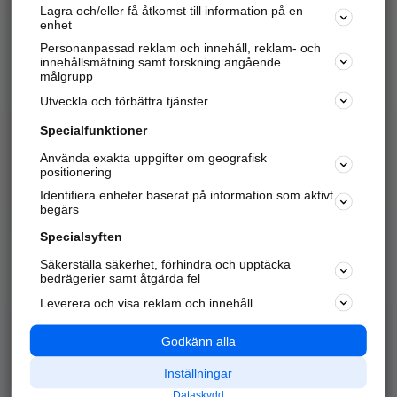
Lagra och/eller få åtkomst till information på en
Sök företag, personer och platser.
enhet
Personanpassad reklam och innehåll, reklam- och
Hitta telefonnummer, adresser, företagsinfo mm.
innehållsmätning samt forskning angående
målgrupp
Utveckla och förbättra tjänster
Marknadsför företaget
på hitta.se
Specialfunktioner
Använda exakta uppgifter om geografisk
Kom igång och annonsera mot
positionering
nya kunder och
Identifiera enheter baserat på information som aktivt
samarbetspartners nära dig.
begärs
Läs mer här
Specialsyften
Säkerställa säkerhet, förhindra och upptäcka
Alla kategorier
Populära sökningar
bedrägerier samt åtgärda fel
Leverera och visa reklam och innehåll
API & Kartor
Annonsera
Logga in
Integritet
Godkänn alla
Om oss
Nödnummer
Inställningar
Dataskydd