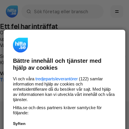
Sök namn, gata, ort, telefon, företag, sökord
Ett fel har inträffat
Om du vill kan du
kontakta hitta.se
och beskriva hur felet
uppstod så att vi lättare och snabbare kan avhjälpa det.
Vänligen försök med följande:
Surfa till
www.hitta.se
Bättre innehåll och tjänster med
Klicka på
Tillbaka-knappen
i webbläsaren och försök igen
hjälp av cookies
Vi beklagar besväret!
Vi och våra
tredjepartsleverantörer
(122) samlar
Till startsidan
information med hjälp av cookies och
enhetsidentifierare då du besöker vår sajt. Med hjälp
av informationen kan vi utveckla vårt innehåll och våra
tjänster.
Hitta.se och dess partners kräver samtycke för
följande:
Syften
Hitta.se - Gratis nummerupplysning.