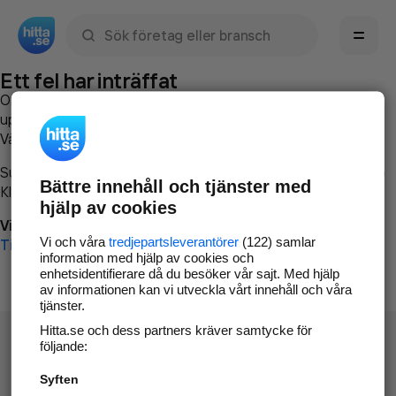
Sök namn, gata, ort, telefon, företag, sökord
Ett fel har inträffat
Om du vill kan du
kontakta hitta.se
och beskriva hur felet
uppstod så att vi lättare och snabbare kan avhjälpa det.
Vänligen försök med följande:
Surfa till
www.hitta.se
Bättre innehåll och tjänster med
Klicka på
Tillbaka-knappen
i webbläsaren och försök igen
hjälp av cookies
Vi beklagar besväret!
Vi och våra
tredjepartsleverantörer
(122) samlar
Till startsidan
information med hjälp av cookies och
enhetsidentifierare då du besöker vår sajt. Med hjälp
av informationen kan vi utveckla vårt innehåll och våra
tjänster.
Hitta.se och dess partners kräver samtycke för
följande:
Syften
Hitta.se - Gratis nummerupplysning.