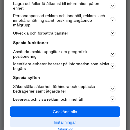
Lagra och/eller få åtkomst till information på en
Sök företag, personer och platser.
enhet
Personanpassad reklam och innehåll, reklam- och
Hitta telefonnummer, adresser, företagsinfo mm.
innehållsmätning samt forskning angående
målgrupp
Utveckla och förbättra tjänster
Marknadsför företaget
på hitta.se
Specialfunktioner
Använda exakta uppgifter om geografisk
Kom igång och annonsera mot
positionering
nya kunder och
Identifiera enheter baserat på information som aktivt
samarbetspartners nära dig.
begärs
Läs mer här
Specialsyften
Säkerställa säkerhet, förhindra och upptäcka
Alla kategorier
Populära sökningar
bedrägerier samt åtgärda fel
Leverera och visa reklam och innehåll
API & Kartor
Annonsera
Logga in
Integritet
Godkänn alla
Om oss
Nödnummer
Inställningar
Dataskydd