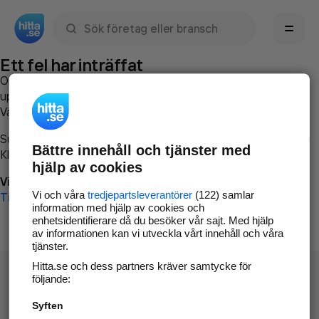
Sök namn, gata, ort, telefon, företag, sökord
Ett fel har inträffat
Om du vill kan du
kontakta hitta.se
och beskriva hur felet
uppstod så att vi lättare och snabbare kan avhjälpa det.
Vänligen försök med följande:
Surfa till
www.hitta.se
Bättre innehåll och tjänster med
Klicka på
Tillbaka-knappen
i webbläsaren och försök igen
hjälp av cookies
Vi beklagar besväret!
Vi och våra
tredjepartsleverantörer
(122) samlar
Till startsidan
information med hjälp av cookies och
enhetsidentifierare då du besöker vår sajt. Med hjälp
av informationen kan vi utveckla vårt innehåll och våra
tjänster.
Hitta.se och dess partners kräver samtycke för
följande:
Syften
Hitta.se - Gratis nummerupplysning.