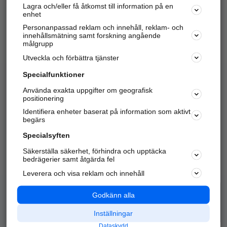
Lagra och/eller få åtkomst till information på en
Sök företag, personer och platser.
enhet
Personanpassad reklam och innehåll, reklam- och
Hitta telefonnummer, adresser, företagsinfo mm.
innehållsmätning samt forskning angående
målgrupp
Utveckla och förbättra tjänster
Marknadsför företaget
på hitta.se
Specialfunktioner
Använda exakta uppgifter om geografisk
Kom igång och annonsera mot
positionering
nya kunder och
Identifiera enheter baserat på information som aktivt
samarbetspartners nära dig.
begärs
Läs mer här
Specialsyften
Säkerställa säkerhet, förhindra och upptäcka
Alla kategorier
Populära sökningar
bedrägerier samt åtgärda fel
Leverera och visa reklam och innehåll
API & Kartor
Annonsera
Logga in
Integritet
Godkänn alla
Om oss
Nödnummer
Inställningar
Dataskydd