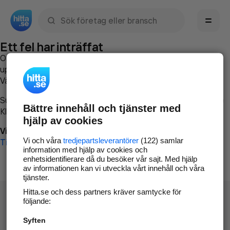
Sök namn, gata, ort, telefon, företag, sökord
Ett fel har inträffat
Om du vill kan du
kontakta hitta.se
och beskriva hur felet
uppstod så att vi lättare och snabbare kan avhjälpa det.
Vänligen försök med följande:
Surfa till
www.hitta.se
Bättre innehåll och tjänster med
Klicka på
Tillbaka-knappen
i webbläsaren och försök igen
hjälp av cookies
Vi beklagar besväret!
Vi och våra
tredjepartsleverantörer
(122) samlar
Till startsidan
information med hjälp av cookies och
enhetsidentifierare då du besöker vår sajt. Med hjälp
av informationen kan vi utveckla vårt innehåll och våra
tjänster.
Hitta.se och dess partners kräver samtycke för
följande:
Syften
Hitta.se - Gratis nummerupplysning.