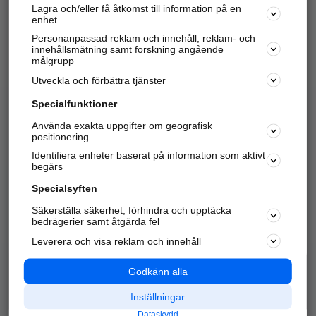
Lagra och/eller få åtkomst till information på en
Sök företag, personer och platser.
enhet
Personanpassad reklam och innehåll, reklam- och
Hitta telefonnummer, adresser, företagsinfo mm.
innehållsmätning samt forskning angående
målgrupp
Utveckla och förbättra tjänster
Marknadsför företaget
på hitta.se
Specialfunktioner
Använda exakta uppgifter om geografisk
Kom igång och annonsera mot
positionering
nya kunder och
Identifiera enheter baserat på information som aktivt
samarbetspartners nära dig.
begärs
Läs mer här
Specialsyften
Säkerställa säkerhet, förhindra och upptäcka
Alla kategorier
Populära sökningar
bedrägerier samt åtgärda fel
Leverera och visa reklam och innehåll
API & Kartor
Annonsera
Logga in
Integritet
Godkänn alla
Om oss
Nödnummer
Inställningar
Dataskydd