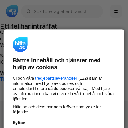
Sök namn, gata, ort, telefon, företag, sökord
Ett fel har inträffat
Om du vill kan du
kontakta hitta.se
och beskriva hur felet
uppstod så att vi lättare och snabbare kan avhjälpa det.
Vänligen försök med följande:
Surfa till
www.hitta.se
Bättre innehåll och tjänster med
Klicka på
Tillbaka-knappen
i webbläsaren och försök igen
hjälp av cookies
Vi beklagar besväret!
Vi och våra
tredjepartsleverantörer
(122) samlar
Till startsidan
information med hjälp av cookies och
enhetsidentifierare då du besöker vår sajt. Med hjälp
av informationen kan vi utveckla vårt innehåll och våra
tjänster.
Hitta.se och dess partners kräver samtycke för
följande:
Syften
Hitta.se - Gratis nummerupplysning.