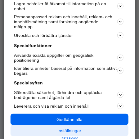
Lagra och/eller få åtkomst till information på en
Sök företag, personer och platser.
enhet
Personanpassad reklam och innehåll, reklam- och
Hitta telefonnummer, adresser, företagsinfo mm.
innehållsmätning samt forskning angående
målgrupp
Utveckla och förbättra tjänster
Marknadsför företaget
på hitta.se
Specialfunktioner
Använda exakta uppgifter om geografisk
Kom igång och annonsera mot
positionering
nya kunder och
Identifiera enheter baserat på information som aktivt
samarbetspartners nära dig.
begärs
Läs mer här
Specialsyften
Säkerställa säkerhet, förhindra och upptäcka
Alla kategorier
Populära sökningar
bedrägerier samt åtgärda fel
Leverera och visa reklam och innehåll
API & Kartor
Annonsera
Logga in
Integritet
Godkänn alla
Om oss
Nödnummer
Inställningar
Dataskydd