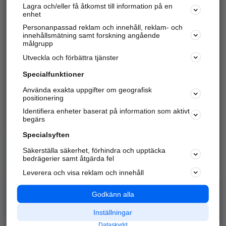
Lagra och/eller få åtkomst till information på en
Sök företag, personer och platser.
enhet
Personanpassad reklam och innehåll, reklam- och
Hitta telefonnummer, adresser, företagsinfo mm.
innehållsmätning samt forskning angående
målgrupp
Utveckla och förbättra tjänster
Marknadsför företaget
på hitta.se
Specialfunktioner
Använda exakta uppgifter om geografisk
Kom igång och annonsera mot
positionering
nya kunder och
Identifiera enheter baserat på information som aktivt
samarbetspartners nära dig.
begärs
Läs mer här
Specialsyften
Säkerställa säkerhet, förhindra och upptäcka
Alla kategorier
Populära sökningar
bedrägerier samt åtgärda fel
Leverera och visa reklam och innehåll
API & Kartor
Annonsera
Logga in
Integritet
Godkänn alla
Om oss
Nödnummer
Inställningar
Dataskydd