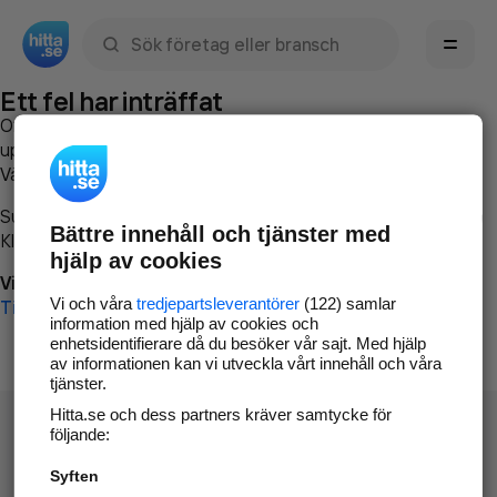
Sök namn, gata, ort, telefon, företag, sökord
Ett fel har inträffat
Om du vill kan du
kontakta hitta.se
och beskriva hur felet
uppstod så att vi lättare och snabbare kan avhjälpa det.
Vänligen försök med följande:
Surfa till
www.hitta.se
Bättre innehåll och tjänster med
Klicka på
Tillbaka-knappen
i webbläsaren och försök igen
hjälp av cookies
Vi beklagar besväret!
Vi och våra
tredjepartsleverantörer
(122) samlar
Till startsidan
information med hjälp av cookies och
enhetsidentifierare då du besöker vår sajt. Med hjälp
av informationen kan vi utveckla vårt innehåll och våra
tjänster.
Hitta.se och dess partners kräver samtycke för
följande:
Syften
Hitta.se - Gratis nummerupplysning.