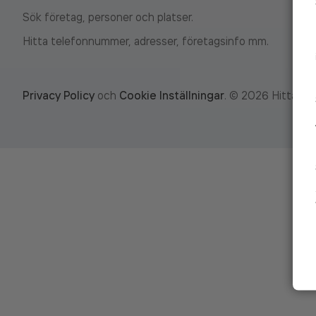
Sök företag, personer och platser.
Hitta telefonnummer, adresser, företagsinfo mm.
Privacy Policy
och
Cookie Inställningar
.
©
2026
Hitta.se