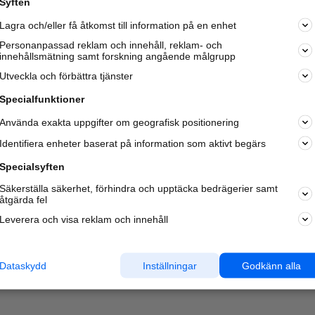
Syften
Kom igång och annonsera mot
Lagra och/eller få åtkomst till information på en enhet
nya kunder och
samarbetspartners nära dig.
Personanpassad reklam och innehåll, reklam- och
innehållsmätning samt forskning angående målgrupp
Läs mer här
Utveckla och förbättra tjänster
Specialfunktioner
Använda exakta uppgifter om geografisk positionering
Identifiera enheter baserat på information som aktivt begärs
Specialsyften
Säkerställa säkerhet, förhindra och upptäcka bedrägerier samt
åtgärda fel
Leverera och visa reklam och innehåll
Dataskydd
Inställningar
Godkänn alla