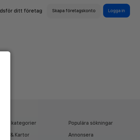
sför ditt företag
Skapa företagskonto
Logga in
Alla kategorier
Populära sökningar
API & Kartor
Annonsera