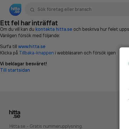
Sök namn, gata, ort, telefon, företag, sökord
Ett fel har inträffat
Om du vill kan du
kontakta hitta.se
och beskriva hur felet upps
Vänligen försök med följande:
Surfa till
www.hitta.se
Klicka på
Tillbaka-knappen
i webbläsaren och försök igen
Vi beklagar besväret!
Till startsidan
Hitta.se - Gratis nummerupplysning.