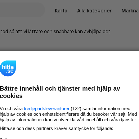
Karta
Alla kategorier
Marknad
tod så att vi lättare och snabbare kan avhjälpa det.
Bättre innehåll och tjänster med hjälp av
cookies
Vi och våra
tredjepartsleverantörer
(122) samlar information med
hjälp av cookies och enhetsidentifierare då du besöker vår sajt. Med
hjälp av informationen kan vi utveckla vårt innehåll och våra tjänster.
Marknadsför företaget på
Hitta.se och dess partners kräver samtycke för följande:
hitta.se