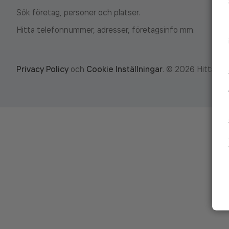
Sök företag, personer och platser.
Hitta telefonnummer, adresser, företagsinfo mm.
Privacy Policy
och
Cookie Inställningar
.
©
2026
Hitta.se