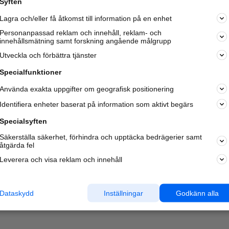
Syften
Kom igång och annonsera mot
Lagra och/eller få åtkomst till information på en enhet
nya kunder och
samarbetspartners nära dig.
Personanpassad reklam och innehåll, reklam- och
innehållsmätning samt forskning angående målgrupp
Läs mer här
Utveckla och förbättra tjänster
Specialfunktioner
Använda exakta uppgifter om geografisk positionering
Identifiera enheter baserat på information som aktivt begärs
Specialsyften
Säkerställa säkerhet, förhindra och upptäcka bedrägerier samt
åtgärda fel
Leverera och visa reklam och innehåll
Dataskydd
Inställningar
Godkänn alla