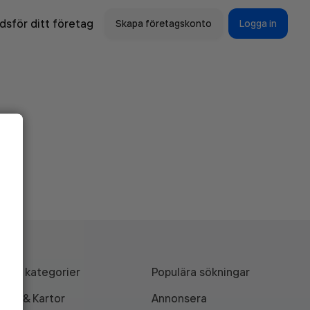
sför ditt företag
Skapa företagskonto
Logga in
Alla kategorier
Populära sökningar
API & Kartor
Annonsera