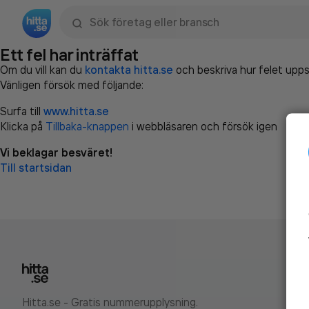
Sök namn, gata, ort, telefon, företag, sökord
Ett fel har inträffat
Om du vill kan du
kontakta hitta.se
och beskriva hur felet upps
Vänligen försök med följande:
Surfa till
www.hitta.se
Klicka på
Tillbaka-knappen
i webbläsaren och försök igen
Vi beklagar besväret!
Till startsidan
Hitta.se - Gratis nummerupplysning.