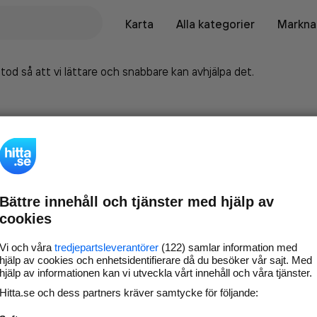
Karta
Alla kategorier
Marknad
tod så att vi lättare och snabbare kan avhjälpa det.
Bättre innehåll och tjänster med hjälp av
cookies
Vi och våra
tredjepartsleverantörer
(122) samlar information med
hjälp av cookies och enhetsidentifierare då du besöker vår sajt. Med
hjälp av informationen kan vi utveckla vårt innehåll och våra tjänster.
Marknadsför företaget på
Hitta.se och dess partners kräver samtycke för följande:
hitta.se