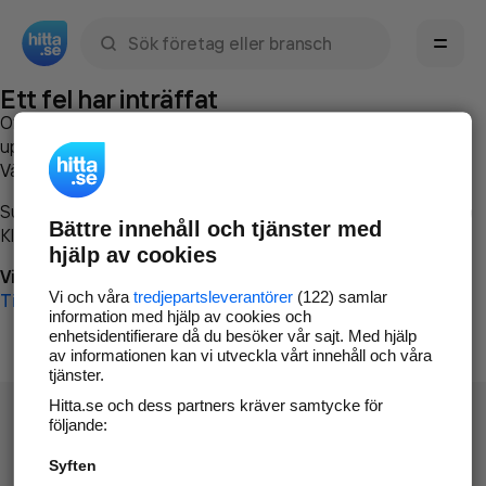
Sök namn, gata, ort, telefon, företag, sökord
Ett fel har inträffat
Om du vill kan du
kontakta hitta.se
och beskriva hur felet
uppstod så att vi lättare och snabbare kan avhjälpa det.
Vänligen försök med följande:
Surfa till
www.hitta.se
Bättre innehåll och tjänster med
Klicka på
Tillbaka-knappen
i webbläsaren och försök igen
hjälp av cookies
Vi beklagar besväret!
Vi och våra
tredjepartsleverantörer
(122) samlar
Till startsidan
information med hjälp av cookies och
enhetsidentifierare då du besöker vår sajt. Med hjälp
av informationen kan vi utveckla vårt innehåll och våra
tjänster.
Hitta.se och dess partners kräver samtycke för
följande:
Syften
Hitta.se - Gratis nummerupplysning.