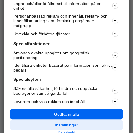
Lagra och/eller få åtkomst till information på en
Sök företag, personer och platser.
enhet
Personanpassad reklam och innehåll, reklam- och
Hitta telefonnummer, adresser, företagsinfo mm.
innehållsmätning samt forskning angående
målgrupp
Utveckla och förbättra tjänster
Marknadsför företaget
på hitta.se
Specialfunktioner
Använda exakta uppgifter om geografisk
Kom igång och annonsera mot
positionering
nya kunder och
Identifiera enheter baserat på information som aktivt
samarbetspartners nära dig.
begärs
Läs mer här
Specialsyften
Säkerställa säkerhet, förhindra och upptäcka
Alla kategorier
Populära sökningar
bedrägerier samt åtgärda fel
Leverera och visa reklam och innehåll
API & Kartor
Annonsera
Logga in
Integritet
Godkänn alla
Om oss
Nödnummer
Inställningar
Dataskydd