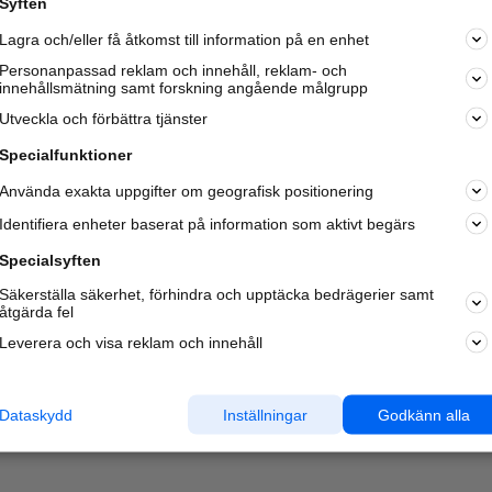
Syften
Kom igång och annonsera mot
Lagra och/eller få åtkomst till information på en enhet
nya kunder och
samarbetspartners nära dig.
Personanpassad reklam och innehåll, reklam- och
innehållsmätning samt forskning angående målgrupp
Läs mer här
Utveckla och förbättra tjänster
Specialfunktioner
Använda exakta uppgifter om geografisk positionering
Identifiera enheter baserat på information som aktivt begärs
Specialsyften
Säkerställa säkerhet, förhindra och upptäcka bedrägerier samt
åtgärda fel
Leverera och visa reklam och innehåll
Dataskydd
Inställningar
Godkänn alla