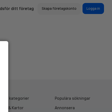
sför ditt företag
Skapa företagskonto
Logga in
Alla kategorier
Populära sökningar
API & Kartor
Annonsera