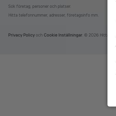
Sök företag, personer och platser.
Hitta telefonnummer, adresser, företagsinfo mm.
Privacy Policy
och
Cookie Inställningar
.
©
2026
Hitta.se