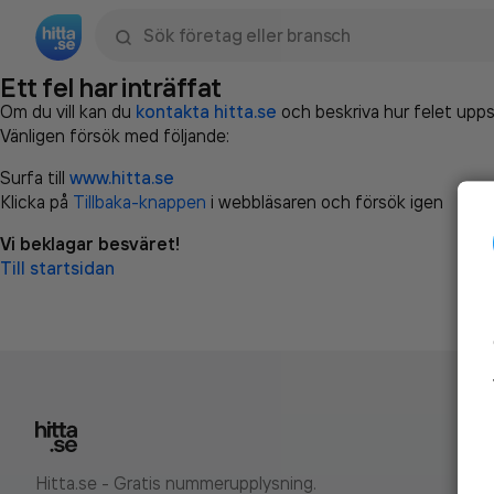
Sök namn, gata, ort, telefon, företag, sökord
Ett fel har inträffat
Om du vill kan du
kontakta hitta.se
och beskriva hur felet upps
Vänligen försök med följande:
Surfa till
www.hitta.se
Klicka på
Tillbaka-knappen
i webbläsaren och försök igen
Vi beklagar besväret!
Till startsidan
Hitta.se - Gratis nummerupplysning.