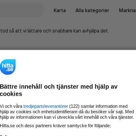
Karta
Alla kategorier
Marknad
tod så att vi lättare och snabbare kan avhjälpa det.
Bättre innehåll och tjänster med hjälp av
cookies
Vi och våra
tredjepartsleverantörer
(122) samlar information med
hjälp av cookies och enhetsidentifierare då du besöker vår sajt. Med
hjälp av informationen kan vi utveckla vårt innehåll och våra tjänster.
Marknadsför företaget på
Hitta.se och dess partners kräver samtycke för följande:
hitta.se