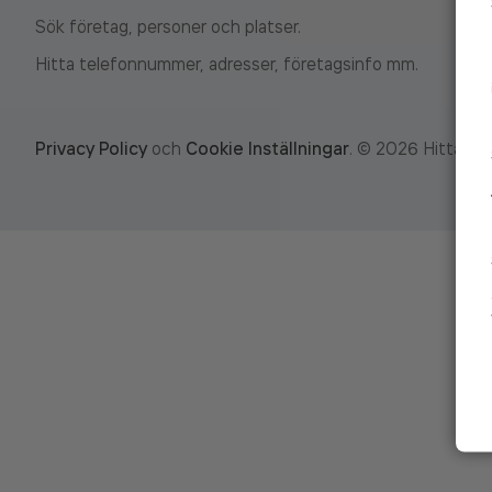
Sök företag, personer och platser.
Hitta telefonnummer, adresser, företagsinfo mm.
Privacy Policy
och
Cookie Inställningar
.
©
2026
Hitta.se