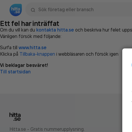
Sök namn, gata, ort, telefon, företag, sökord
Ett fel har inträffat
Om du vill kan du
kontakta hitta.se
och beskriva hur felet upps
Vänligen försök med följande:
Surfa till
www.hitta.se
Klicka på
Tillbaka-knappen
i webbläsaren och försök igen
Vi beklagar besväret!
Till startsidan
Hitta.se - Gratis nummerupplysning.