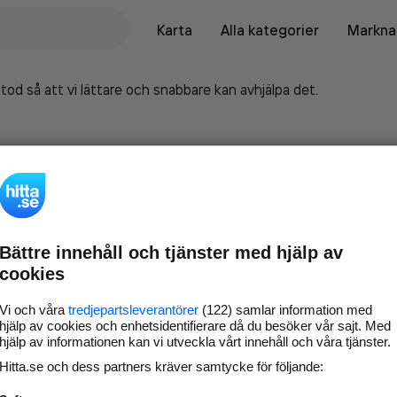
Karta
Alla kategorier
Marknad
tod så att vi lättare och snabbare kan avhjälpa det.
Bättre innehåll och tjänster med hjälp av
cookies
Vi och våra
tredjepartsleverantörer
(122) samlar information med
hjälp av cookies och enhetsidentifierare då du besöker vår sajt. Med
hjälp av informationen kan vi utveckla vårt innehåll och våra tjänster.
Marknadsför företaget på
Hitta.se och dess partners kräver samtycke för följande:
hitta.se