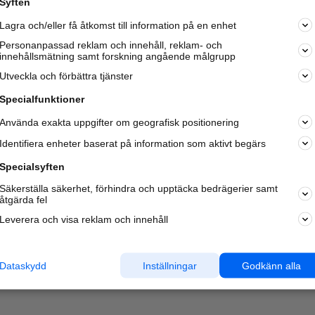
Syften
Kom igång och annonsera mot
Lagra och/eller få åtkomst till information på en enhet
nya kunder och
samarbetspartners nära dig.
Personanpassad reklam och innehåll, reklam- och
innehållsmätning samt forskning angående målgrupp
Läs mer här
Utveckla och förbättra tjänster
Specialfunktioner
Använda exakta uppgifter om geografisk positionering
Identifiera enheter baserat på information som aktivt begärs
Specialsyften
Säkerställa säkerhet, förhindra och upptäcka bedrägerier samt
åtgärda fel
Leverera och visa reklam och innehåll
Dataskydd
Inställningar
Godkänn alla