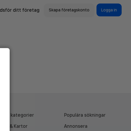
sför ditt företag
Skapa företagskonto
Logga in
Alla kategorier
Populära sökningar
API & Kartor
Annonsera