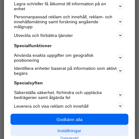
Lagra och/eller få åtkomst till information på en
Sök företag, personer och platser.
enhet
Personanpassad reklam och innehåll, reklam- och
Hitta telefonnummer, adresser, företagsinfo mm.
innehållsmätning samt forskning angående
målgrupp
Utveckla och förbättra tjänster
Marknadsför företaget
på hitta.se
Specialfunktioner
Använda exakta uppgifter om geografisk
Kom igång och annonsera mot
positionering
nya kunder och
Identifiera enheter baserat på information som aktivt
samarbetspartners nära dig.
begärs
Läs mer här
Specialsyften
Säkerställa säkerhet, förhindra och upptäcka
Alla kategorier
Populära sökningar
bedrägerier samt åtgärda fel
Leverera och visa reklam och innehåll
API & Kartor
Annonsera
Logga in
Integritet
Godkänn alla
Om oss
Nödnummer
Inställningar
Dataskydd