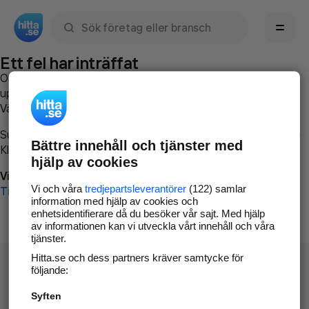
Sök namn, gata, ort, telefon, företag, sökord
Ett fel har inträffat
Om du vill kan du
kontakta hitta.se
och beskriva hur felet
uppstod så att vi lättare och snabbare kan avhjälpa det.
Vänligen försök med följande:
Surfa till
www.hitta.se
Bättre innehåll och tjänster med
Klicka på
Tillbaka-knappen
i webbläsaren och försök igen
hjälp av cookies
Vi beklagar besväret!
Vi och våra
tredjepartsleverantörer
(122) samlar
Till startsidan
information med hjälp av cookies och
enhetsidentifierare då du besöker vår sajt. Med hjälp
av informationen kan vi utveckla vårt innehåll och våra
tjänster.
Hitta.se och dess partners kräver samtycke för
följande:
Syften
Hitta.se - Gratis nummerupplysning.