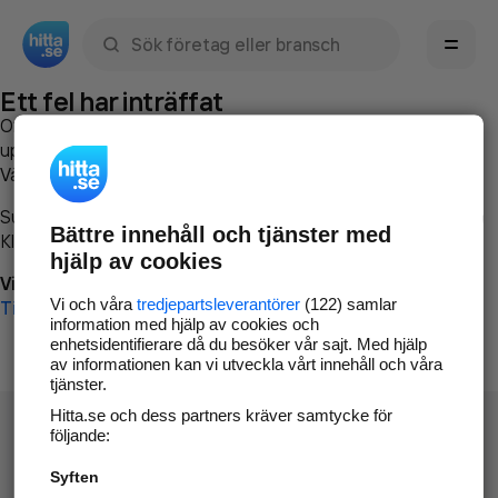
Sök namn, gata, ort, telefon, företag, sökord
Ett fel har inträffat
Om du vill kan du
kontakta hitta.se
och beskriva hur felet
uppstod så att vi lättare och snabbare kan avhjälpa det.
Vänligen försök med följande:
Surfa till
www.hitta.se
Bättre innehåll och tjänster med
Klicka på
Tillbaka-knappen
i webbläsaren och försök igen
hjälp av cookies
Vi beklagar besväret!
Vi och våra
tredjepartsleverantörer
(122) samlar
Till startsidan
information med hjälp av cookies och
enhetsidentifierare då du besöker vår sajt. Med hjälp
av informationen kan vi utveckla vårt innehåll och våra
tjänster.
Hitta.se och dess partners kräver samtycke för
följande:
Syften
Hitta.se - Gratis nummerupplysning.