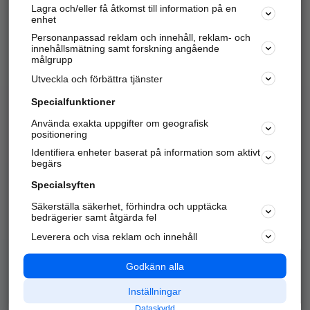
Lagra och/eller få åtkomst till information på en
Sök företag, personer och platser.
enhet
Personanpassad reklam och innehåll, reklam- och
Hitta telefonnummer, adresser, företagsinfo mm.
innehållsmätning samt forskning angående
målgrupp
Utveckla och förbättra tjänster
Marknadsför företaget
på hitta.se
Specialfunktioner
Använda exakta uppgifter om geografisk
Kom igång och annonsera mot
positionering
nya kunder och
Identifiera enheter baserat på information som aktivt
samarbetspartners nära dig.
begärs
Läs mer här
Specialsyften
Säkerställa säkerhet, förhindra och upptäcka
Alla kategorier
Populära sökningar
bedrägerier samt åtgärda fel
Leverera och visa reklam och innehåll
API & Kartor
Annonsera
Logga in
Integritet
Godkänn alla
Om oss
Nödnummer
Inställningar
Dataskydd