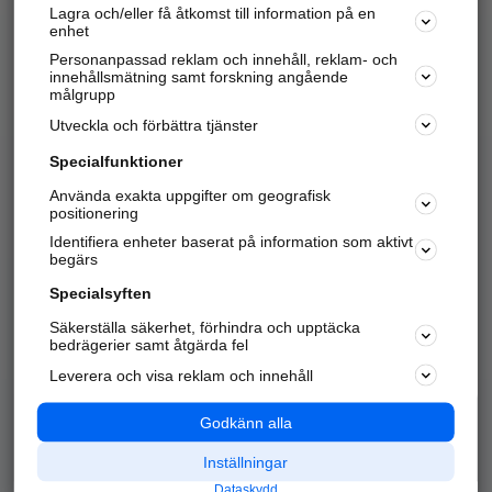
Lagra och/eller få åtkomst till information på en
Sök företag, personer och platser.
enhet
Personanpassad reklam och innehåll, reklam- och
Hitta telefonnummer, adresser, företagsinfo mm.
innehållsmätning samt forskning angående
målgrupp
Utveckla och förbättra tjänster
Marknadsför företaget
på hitta.se
Specialfunktioner
Använda exakta uppgifter om geografisk
Kom igång och annonsera mot
positionering
nya kunder och
Identifiera enheter baserat på information som aktivt
samarbetspartners nära dig.
begärs
Läs mer här
Specialsyften
Säkerställa säkerhet, förhindra och upptäcka
Alla kategorier
Populära sökningar
bedrägerier samt åtgärda fel
Leverera och visa reklam och innehåll
API & Kartor
Annonsera
Logga in
Integritet
Godkänn alla
Om oss
Nödnummer
Inställningar
Dataskydd