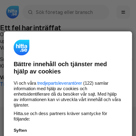
Sök namn, gata, ort, telefon, företag, sökord
Ett fel har inträffat
Om du vill kan du
kontakta hitta.se
och beskriva hur felet
uppstod så att vi lättare och snabbare kan avhjälpa det.
Vänligen försök med följande:
Surfa till
www.hitta.se
Bättre innehåll och tjänster med
Klicka på
Tillbaka-knappen
i webbläsaren och försök igen
hjälp av cookies
Vi beklagar besväret!
Vi och våra
tredjepartsleverantörer
(122) samlar
Till startsidan
information med hjälp av cookies och
enhetsidentifierare då du besöker vår sajt. Med hjälp
av informationen kan vi utveckla vårt innehåll och våra
tjänster.
Hitta.se och dess partners kräver samtycke för
följande:
Syften
Hitta.se - Gratis nummerupplysning.