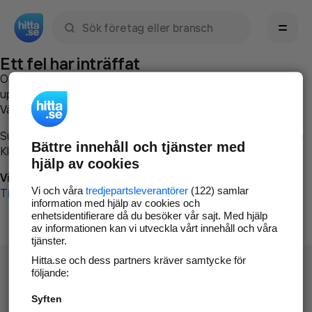
Sök namn, gata, ort, telefon, företag, sökord
Ett fel har inträffat
Om du vill kan du
kontakta hitta.se
och beskriva hur felet
uppstod så att vi lättare och snabbare kan avhjälpa det.
Vänligen försök med följande:
Surfa till
www.hitta.se
Bättre innehåll och tjänster med
Klicka på
Tillbaka-knappen
i webbläsaren och försök igen
hjälp av cookies
Vi beklagar besväret!
Vi och våra
tredjepartsleverantörer
(122) samlar
Till startsidan
information med hjälp av cookies och
enhetsidentifierare då du besöker vår sajt. Med hjälp
av informationen kan vi utveckla vårt innehåll och våra
tjänster.
Hitta.se och dess partners kräver samtycke för
följande:
Syften
Hitta.se - Gratis nummerupplysning.