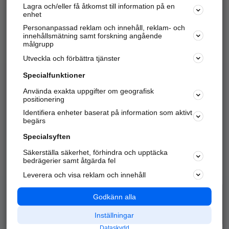
Lagra och/eller få åtkomst till information på en
Sök företag, personer och platser.
enhet
Personanpassad reklam och innehåll, reklam- och
Hitta telefonnummer, adresser, företagsinfo mm.
innehållsmätning samt forskning angående
målgrupp
Utveckla och förbättra tjänster
Marknadsför företaget
på hitta.se
Specialfunktioner
Använda exakta uppgifter om geografisk
Kom igång och annonsera mot
positionering
nya kunder och
Identifiera enheter baserat på information som aktivt
samarbetspartners nära dig.
begärs
Läs mer här
Specialsyften
Säkerställa säkerhet, förhindra och upptäcka
Alla kategorier
Populära sökningar
bedrägerier samt åtgärda fel
Leverera och visa reklam och innehåll
API & Kartor
Annonsera
Logga in
Integritet
Godkänn alla
Om oss
Nödnummer
Inställningar
Dataskydd