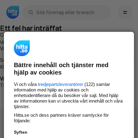
Sök namn, gata, ort, telefon, företag, sökord
Ett fel har inträffat
Om du vill kan du
kontakta hitta.se
och beskriva hur felet
uppstod så att vi lättare och snabbare kan avhjälpa det.
Vänligen försök med följande:
Surfa till
www.hitta.se
Bättre innehåll och tjänster med
Klicka på
Tillbaka-knappen
i webbläsaren och försök igen
hjälp av cookies
Vi beklagar besväret!
Vi och våra
tredjepartsleverantörer
(122) samlar
Till startsidan
information med hjälp av cookies och
enhetsidentifierare då du besöker vår sajt. Med hjälp
av informationen kan vi utveckla vårt innehåll och våra
tjänster.
Hitta.se och dess partners kräver samtycke för
följande:
Syften
Hitta.se - Gratis nummerupplysning.