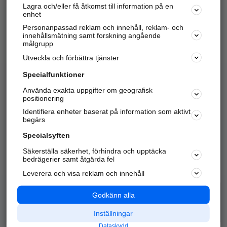
Lagra och/eller få åtkomst till information på en
Sök företag, personer och platser.
enhet
Personanpassad reklam och innehåll, reklam- och
Hitta telefonnummer, adresser, företagsinfo mm.
innehållsmätning samt forskning angående
målgrupp
Utveckla och förbättra tjänster
Marknadsför företaget
på hitta.se
Specialfunktioner
Använda exakta uppgifter om geografisk
Kom igång och annonsera mot
positionering
nya kunder och
Identifiera enheter baserat på information som aktivt
samarbetspartners nära dig.
begärs
Läs mer här
Specialsyften
Säkerställa säkerhet, förhindra och upptäcka
Alla kategorier
Populära sökningar
bedrägerier samt åtgärda fel
Leverera och visa reklam och innehåll
API & Kartor
Annonsera
Logga in
Integritet
Godkänn alla
Om oss
Nödnummer
Inställningar
Dataskydd