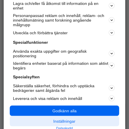
Lagra och/eller få åtkomst till information på en
Sök företag, personer och platser.
enhet
Personanpassad reklam och innehåll, reklam- och
Hitta telefonnummer, adresser, företagsinfo mm.
innehållsmätning samt forskning angående
målgrupp
Utveckla och förbättra tjänster
Marknadsför företaget
på hitta.se
Specialfunktioner
Använda exakta uppgifter om geografisk
Kom igång och annonsera mot
positionering
nya kunder och
Identifiera enheter baserat på information som aktivt
samarbetspartners nära dig.
begärs
Läs mer här
Specialsyften
Säkerställa säkerhet, förhindra och upptäcka
Alla kategorier
Populära sökningar
bedrägerier samt åtgärda fel
Leverera och visa reklam och innehåll
API & Kartor
Annonsera
Logga in
Integritet
Godkänn alla
Om oss
Nödnummer
Inställningar
Dataskydd