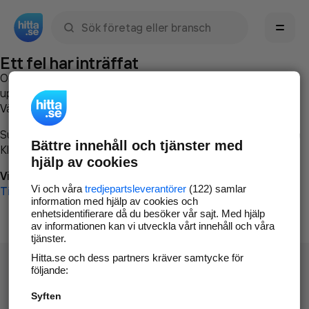
Sök namn, gata, ort, telefon, företag, sökord
Ett fel har inträffat
Om du vill kan du
kontakta hitta.se
och beskriva hur felet
uppstod så att vi lättare och snabbare kan avhjälpa det.
Vänligen försök med följande:
Surfa till
www.hitta.se
Bättre innehåll och tjänster med
Klicka på
Tillbaka-knappen
i webbläsaren och försök igen
hjälp av cookies
Vi beklagar besväret!
Vi och våra
tredjepartsleverantörer
(122) samlar
Till startsidan
information med hjälp av cookies och
enhetsidentifierare då du besöker vår sajt. Med hjälp
av informationen kan vi utveckla vårt innehåll och våra
tjänster.
Hitta.se och dess partners kräver samtycke för
följande:
Syften
Hitta.se - Gratis nummerupplysning.