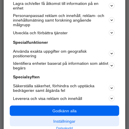
Lagra och/eller få åtkomst till information på en
Sök företag, personer och platser.
enhet
Personanpassad reklam och innehåll, reklam- och
Hitta telefonnummer, adresser, företagsinfo mm.
innehållsmätning samt forskning angående
målgrupp
Utveckla och förbättra tjänster
Marknadsför företaget
på hitta.se
Specialfunktioner
Använda exakta uppgifter om geografisk
Kom igång och annonsera mot
positionering
nya kunder och
Identifiera enheter baserat på information som aktivt
samarbetspartners nära dig.
begärs
Läs mer här
Specialsyften
Säkerställa säkerhet, förhindra och upptäcka
Alla kategorier
Populära sökningar
bedrägerier samt åtgärda fel
Leverera och visa reklam och innehåll
API & Kartor
Annonsera
Logga in
Integritet
Godkänn alla
Om oss
Nödnummer
Inställningar
Dataskydd