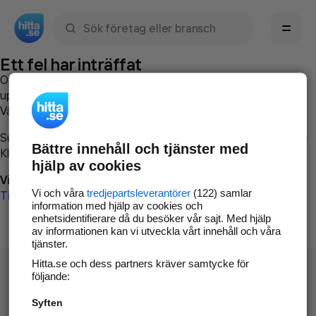
Sök namn, gata, ort, telefon, företag, sökord
Ett fel har inträffat
Om du vill kan du
kontakta hitta.se
och beskriva hur felet
uppstod så att vi lättare och snabbare kan avhjälpa det.
Vänligen försök med följande:
Surfa till
www.hitta.se
Bättre innehåll och tjänster med
Klicka på
Tillbaka-knappen
i webbläsaren och försök igen
hjälp av cookies
Vi beklagar besväret!
Vi och våra
tredjepartsleverantörer
(122) samlar
Till startsidan
information med hjälp av cookies och
enhetsidentifierare då du besöker vår sajt. Med hjälp
av informationen kan vi utveckla vårt innehåll och våra
tjänster.
Hitta.se och dess partners kräver samtycke för
följande:
Syften
Hitta.se - Gratis nummerupplysning.