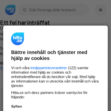
Sök namn, gata, ort, telefon, företag, sökord
Ett fel har inträffat
Om du vill kan du
kontakta hitta.se
och beskriva hur felet
uppstod så att vi lättare och snabbare kan avhjälpa det.
Vänligen försök med följande:
Surfa till
www.hitta.se
Bättre innehåll och tjänster med
Klicka på
Tillbaka-knappen
i webbläsaren och försök igen
hjälp av cookies
Vi beklagar besväret!
Vi och våra
tredjepartsleverantörer
(122) samlar
Till startsidan
information med hjälp av cookies och
enhetsidentifierare då du besöker vår sajt. Med hjälp
av informationen kan vi utveckla vårt innehåll och våra
tjänster.
Hitta.se och dess partners kräver samtycke för
följande:
Syften
Hitta.se - Gratis nummerupplysning.