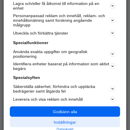
Lagra och/eller få åtkomst till information på en
Sök företag, personer och platser.
enhet
Personanpassad reklam och innehåll, reklam- och
Hitta telefonnummer, adresser, företagsinfo mm.
innehållsmätning samt forskning angående
målgrupp
Utveckla och förbättra tjänster
Marknadsför företaget
på hitta.se
Specialfunktioner
Använda exakta uppgifter om geografisk
Kom igång och annonsera mot
positionering
nya kunder och
Identifiera enheter baserat på information som aktivt
samarbetspartners nära dig.
begärs
Läs mer här
Specialsyften
Säkerställa säkerhet, förhindra och upptäcka
Alla kategorier
Populära sökningar
bedrägerier samt åtgärda fel
Leverera och visa reklam och innehåll
API & Kartor
Annonsera
Logga in
Integritet
Godkänn alla
Om oss
Nödnummer
Inställningar
Dataskydd