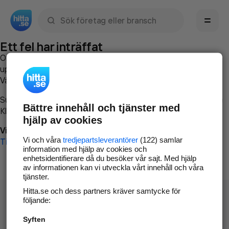
Sök namn, gata, ort, telefon, företag, sökord
Ett fel har inträffat
Om du vill kan du
kontakta hitta.se
och beskriva hur felet
uppstod så att vi lättare och snabbare kan avhjälpa det.
Vänligen försök med följande:
Surfa till
www.hitta.se
Bättre innehåll och tjänster med
Klicka på
Tillbaka-knappen
i webbläsaren och försök igen
hjälp av cookies
Vi beklagar besväret!
Vi och våra
tredjepartsleverantörer
(122) samlar
Till startsidan
information med hjälp av cookies och
enhetsidentifierare då du besöker vår sajt. Med hjälp
av informationen kan vi utveckla vårt innehåll och våra
tjänster.
Hitta.se och dess partners kräver samtycke för
följande:
Syften
Hitta.se - Gratis nummerupplysning.