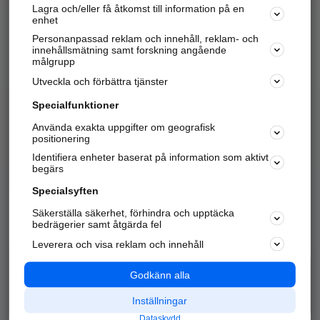
Lagra och/eller få åtkomst till information på en
Sök företag, personer och platser.
enhet
Personanpassad reklam och innehåll, reklam- och
Hitta telefonnummer, adresser, företagsinfo mm.
innehållsmätning samt forskning angående
målgrupp
Utveckla och förbättra tjänster
Marknadsför företaget
på hitta.se
Specialfunktioner
Använda exakta uppgifter om geografisk
Kom igång och annonsera mot
positionering
nya kunder och
Identifiera enheter baserat på information som aktivt
samarbetspartners nära dig.
begärs
Läs mer här
Specialsyften
Säkerställa säkerhet, förhindra och upptäcka
Alla kategorier
Populära sökningar
bedrägerier samt åtgärda fel
Leverera och visa reklam och innehåll
API & Kartor
Annonsera
Logga in
Integritet
Godkänn alla
Om oss
Nödnummer
Inställningar
Dataskydd