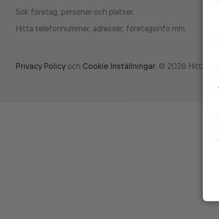
Sök företag, personer och platser.
Hitta telefonnummer, adresser, företagsinfo mm.
Privacy Policy
och
Cookie Inställningar
.
©
2026
Hitta.se