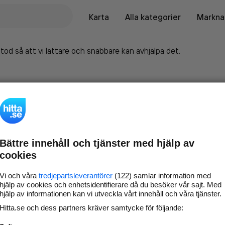
Karta
Alla kategorier
Marknad
tod så att vi lättare och snabbare kan avhjälpa det.
Bättre innehåll och tjänster med hjälp av
cookies
Vi och våra
tredjepartsleverantörer
(122) samlar information med
hjälp av cookies och enhetsidentifierare då du besöker vår sajt. Med
hjälp av informationen kan vi utveckla vårt innehåll och våra tjänster.
Marknadsför företaget på
Hitta.se och dess partners kräver samtycke för följande:
hitta.se