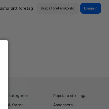
sför ditt företag
Skapa företagskonto
Logga in
Alla kategorier
Populära sökningar
API & Kartor
Annonsera