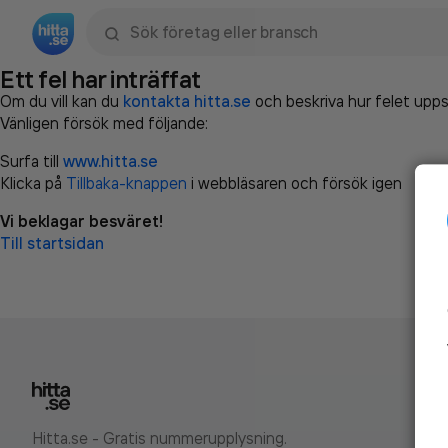
Sök namn, gata, ort, telefon, företag, sökord
Ett fel har inträffat
Om du vill kan du
kontakta hitta.se
och beskriva hur felet upps
Vänligen försök med följande:
Surfa till
www.hitta.se
Klicka på
Tillbaka-knappen
i webbläsaren och försök igen
Vi beklagar besväret!
Till startsidan
Hitta.se - Gratis nummerupplysning.