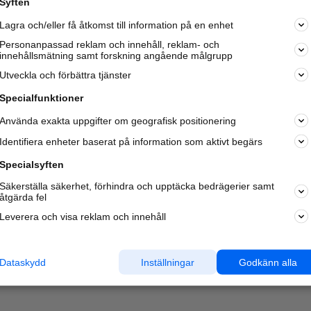
Syften
Kom igång och annonsera mot
Lagra och/eller få åtkomst till information på en enhet
nya kunder och
samarbetspartners nära dig.
Personanpassad reklam och innehåll, reklam- och
innehållsmätning samt forskning angående målgrupp
Läs mer här
Utveckla och förbättra tjänster
Specialfunktioner
Använda exakta uppgifter om geografisk positionering
Identifiera enheter baserat på information som aktivt begärs
Specialsyften
Säkerställa säkerhet, förhindra och upptäcka bedrägerier samt
åtgärda fel
Leverera och visa reklam och innehåll
Dataskydd
Inställningar
Godkänn alla