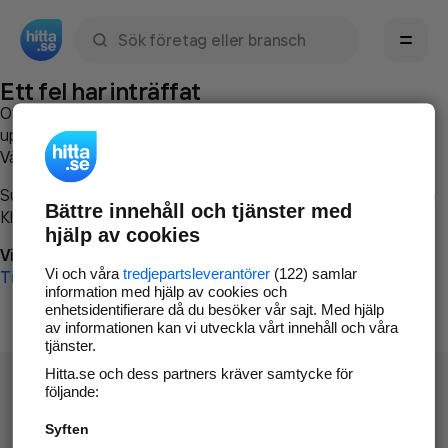
Sök namn, gata, ort, telefon, företag, sökord
Ett fel har inträffat
Om du vill kan du
kontakta hitta.se
och beskriva hur felet
uppstod så att vi lättare och snabbare kan avhjälpa det.
Vänligen försök med följande:
Surfa till
www.hitta.se
Bättre innehåll och tjänster med
Klicka på
Tillbaka-knappen
i webbläsaren och försök igen
hjälp av cookies
Vi beklagar besväret!
Vi och våra
tredjepartsleverantörer
(122) samlar
Till startsidan
information med hjälp av cookies och
enhetsidentifierare då du besöker vår sajt. Med hjälp
av informationen kan vi utveckla vårt innehåll och våra
tjänster.
Hitta.se och dess partners kräver samtycke för
följande:
Syften
Hitta.se - Gratis nummerupplysning.