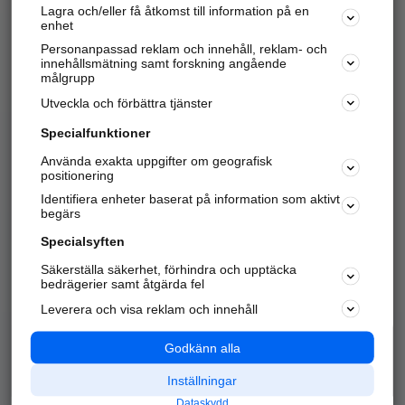
Lagra och/eller få åtkomst till information på en
Sök företag, personer och platser.
enhet
Personanpassad reklam och innehåll, reklam- och
Hitta telefonnummer, adresser, företagsinfo mm.
innehållsmätning samt forskning angående
målgrupp
Utveckla och förbättra tjänster
Marknadsför företaget
på hitta.se
Specialfunktioner
Använda exakta uppgifter om geografisk
Kom igång och annonsera mot
positionering
nya kunder och
Identifiera enheter baserat på information som aktivt
samarbetspartners nära dig.
begärs
Läs mer här
Specialsyften
Säkerställa säkerhet, förhindra och upptäcka
Alla kategorier
Populära sökningar
bedrägerier samt åtgärda fel
Leverera och visa reklam och innehåll
API & Kartor
Annonsera
Logga in
Integritet
Godkänn alla
Om oss
Nödnummer
Inställningar
Dataskydd