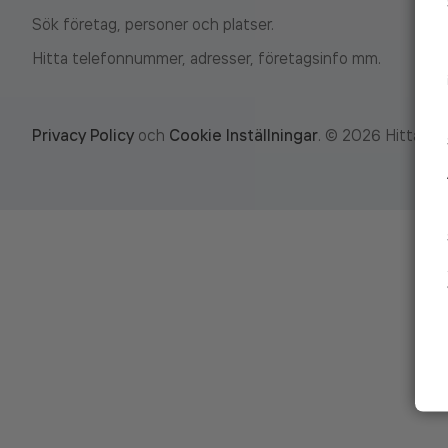
Sök företag, personer och platser.
Hitta telefonnummer, adresser, företagsinfo mm.
Privacy Policy
och
Cookie Inställningar
.
©
2026
Hitta.se