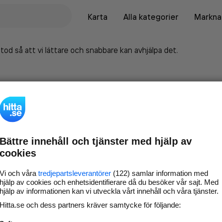
Karta
Alla kategorier
Marknad
tod så att vi lättare och snabbare kan avhjälpa det.
Bättre innehåll och tjänster med hjälp av
cookies
Vi och våra
tredjepartsleverantörer
(122) samlar information med
hjälp av cookies och enhetsidentifierare då du besöker vår sajt. Med
hjälp av informationen kan vi utveckla vårt innehåll och våra tjänster.
Marknadsför företaget på
Hitta.se och dess partners kräver samtycke för följande:
hitta.se