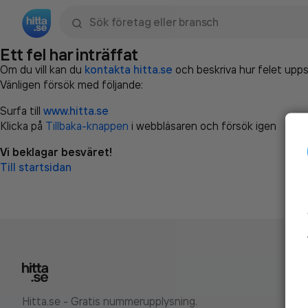
Sök namn, gata, ort, telefon, företag, sökord
Ett fel har inträffat
Om du vill kan du
kontakta hitta.se
och beskriva hur felet upps
Vänligen försök med följande:
Surfa till
www.hitta.se
Klicka på
Tillbaka-knappen
i webbläsaren och försök igen
Vi beklagar besväret!
Till startsidan
Hitta.se - Gratis nummerupplysning.