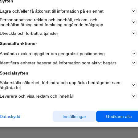
Syften
Kom igång och annonsera mot
Lagra och/eller få åtkomst till information på en enhet
nya kunder och
samarbetspartners nära dig.
Personanpassad reklam och innehåll, reklam- och
innehållsmätning samt forskning angående målgrupp
Läs mer här
Utveckla och förbättra tjänster
Specialfunktioner
Använda exakta uppgifter om geografisk positionering
Identifiera enheter baserat på information som aktivt begärs
Specialsyften
Säkerställa säkerhet, förhindra och upptäcka bedrägerier samt
åtgärda fel
Leverera och visa reklam och innehåll
Dataskydd
Inställningar
Godkänn alla