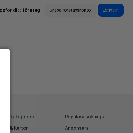
sför ditt företag
Skapa företagskonto
Logga in
Alla kategorier
Populära sökningar
API & Kartor
Annonsera