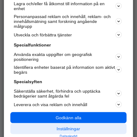
Lagra och/eller få åtkomst till information på en
Sök företag, personer och platser.
enhet
Personanpassad reklam och innehåll, reklam- och
Hitta telefonnummer, adresser, företagsinfo mm.
innehållsmätning samt forskning angående
målgrupp
Utveckla och förbättra tjänster
Marknadsför företaget
på hitta.se
Specialfunktioner
Använda exakta uppgifter om geografisk
Kom igång och annonsera mot
positionering
nya kunder och
Identifiera enheter baserat på information som aktivt
samarbetspartners nära dig.
begärs
Läs mer här
Specialsyften
Säkerställa säkerhet, förhindra och upptäcka
Alla kategorier
Populära sökningar
bedrägerier samt åtgärda fel
Leverera och visa reklam och innehåll
API & Kartor
Annonsera
Logga in
Integritet
Godkänn alla
Om oss
Nödnummer
Inställningar
Dataskydd