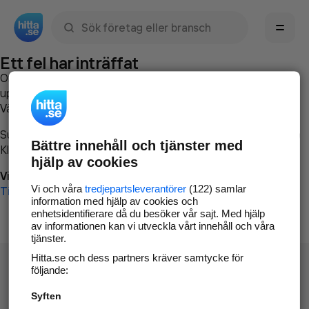
Sök namn, gata, ort, telefon, företag, sökord
Ett fel har inträffat
Om du vill kan du
kontakta hitta.se
och beskriva hur felet
uppstod så att vi lättare och snabbare kan avhjälpa det.
Vänligen försök med följande:
Surfa till
www.hitta.se
Bättre innehåll och tjänster med
Klicka på
Tillbaka-knappen
i webbläsaren och försök igen
hjälp av cookies
Vi beklagar besväret!
Vi och våra
tredjepartsleverantörer
(122) samlar
Till startsidan
information med hjälp av cookies och
enhetsidentifierare då du besöker vår sajt. Med hjälp
av informationen kan vi utveckla vårt innehåll och våra
tjänster.
Hitta.se och dess partners kräver samtycke för
följande:
Syften
Hitta.se - Gratis nummerupplysning.