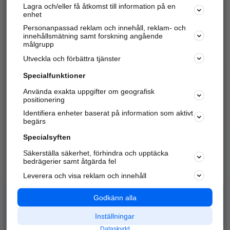
Lagra och/eller få åtkomst till information på en
Sök företag, personer och platser.
enhet
Personanpassad reklam och innehåll, reklam- och
Hitta telefonnummer, adresser, företagsinfo mm.
innehållsmätning samt forskning angående
målgrupp
Utveckla och förbättra tjänster
Marknadsför företaget
på hitta.se
Specialfunktioner
Använda exakta uppgifter om geografisk
Kom igång och annonsera mot
positionering
nya kunder och
Identifiera enheter baserat på information som aktivt
samarbetspartners nära dig.
begärs
Läs mer här
Specialsyften
Säkerställa säkerhet, förhindra och upptäcka
Alla kategorier
Populära sökningar
bedrägerier samt åtgärda fel
Leverera och visa reklam och innehåll
API & Kartor
Annonsera
Logga in
Integritet
Godkänn alla
Om oss
Nödnummer
Inställningar
Dataskydd