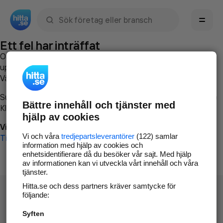
Sök namn, gata, ort, telefon, företag, sökord
Ett fel har inträffat
Om du vill kan du
kontakta hitta.se
och beskriva hur felet
uppstod så att vi lättare och snabbare kan avhjälpa det.
Vänligen försök med följande:
Surfa till
www.hitta.se
Bättre innehåll och tjänster med
Klicka på
Tillbaka-knappen
i webbläsaren och försök igen
hjälp av cookies
Vi beklagar besväret!
Vi och våra
tredjepartsleverantörer
(122) samlar
Till startsidan
information med hjälp av cookies och
enhetsidentifierare då du besöker vår sajt. Med hjälp
av informationen kan vi utveckla vårt innehåll och våra
tjänster.
Hitta.se och dess partners kräver samtycke för
följande:
Syften
Hitta.se - Gratis nummerupplysning.