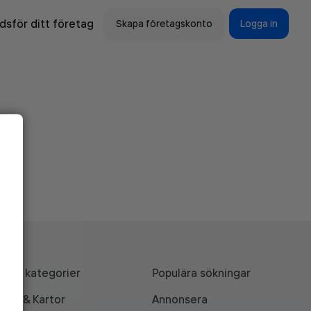
sför ditt företag
Skapa företagskonto
Logga in
Alla kategorier
Populära sökningar
API & Kartor
Annonsera