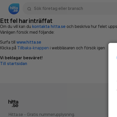
Sök namn, gata, ort, telefon, företag, sökord
Ett fel har inträffat
Om du vill kan du
kontakta hitta.se
och beskriva hur felet upps
Vänligen försök med följande:
Surfa till
www.hitta.se
Klicka på
Tillbaka-knappen
i webbläsaren och försök igen
Vi beklagar besväret!
Till startsidan
Hitta.se - Gratis nummerupplysning.