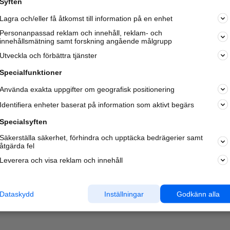
Syften
Kom igång och annonsera mot
Lagra och/eller få åtkomst till information på en enhet
nya kunder och
samarbetspartners nära dig.
Personanpassad reklam och innehåll, reklam- och
innehållsmätning samt forskning angående målgrupp
Läs mer här
Utveckla och förbättra tjänster
Specialfunktioner
Använda exakta uppgifter om geografisk positionering
Identifiera enheter baserat på information som aktivt begärs
Specialsyften
Säkerställa säkerhet, förhindra och upptäcka bedrägerier samt
åtgärda fel
Leverera och visa reklam och innehåll
Dataskydd
Inställningar
Godkänn alla