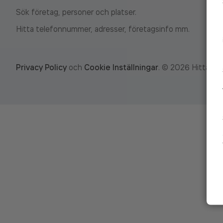
Sök företag, personer och platser.
Hitta telefonnummer, adresser, företagsinfo mm.
Privacy Policy
och
Cookie Inställningar
.
©
2026
Hitta.se