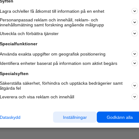
Syften
Kom igång och annonsera mot
Lagra och/eller få åtkomst till information på en enhet
nya kunder och
samarbetspartners nära dig.
Personanpassad reklam och innehåll, reklam- och
innehållsmätning samt forskning angående målgrupp
Läs mer här
Utveckla och förbättra tjänster
Specialfunktioner
Använda exakta uppgifter om geografisk positionering
Identifiera enheter baserat på information som aktivt begärs
Specialsyften
Säkerställa säkerhet, förhindra och upptäcka bedrägerier samt
åtgärda fel
Leverera och visa reklam och innehåll
Dataskydd
Inställningar
Godkänn alla