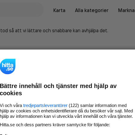
Karta
Alla kategorier
Marknad
tod så att vi lättare och snabbare kan avhjälpa det.
Bättre innehåll och tjänster med hjälp av
cookies
Vi och våra
tredjepartsleverantörer
(122) samlar information med
hjälp av cookies och enhetsidentifierare då du besöker vår sajt. Med
hjälp av informationen kan vi utveckla vårt innehåll och våra tjänster.
Marknadsför företaget på
Hitta.se och dess partners kräver samtycke för följande:
hitta.se