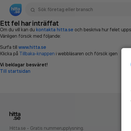
Sök namn, gata, ort, telefon, företag, sökord
Ett fel har inträffat
Om du vill kan du
kontakta hitta.se
och beskriva hur felet upps
Vänligen försök med följande:
Surfa till
www.hitta.se
Klicka på
Tillbaka-knappen
i webbläsaren och försök igen
Vi beklagar besväret!
Till startsidan
Hitta.se - Gratis nummerupplysning.