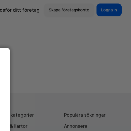
sför ditt företag
Skapa företagskonto
Logga in
Alla kategorier
Populära sökningar
API & Kartor
Annonsera