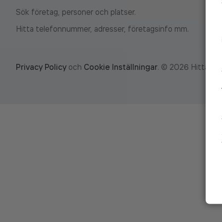
Sök företag, personer och platser.
Hitta telefonnummer, adresser, företagsinfo mm.
Privacy Policy
och
Cookie Inställningar
.
©
2026
Hitta.se