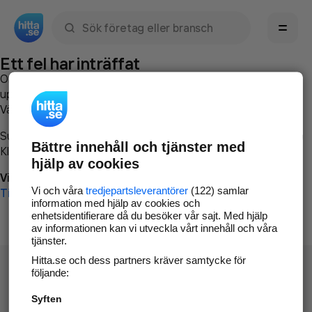
Sök namn, gata, ort, telefon, företag, sökord
Ett fel har inträffat
Om du vill kan du
kontakta hitta.se
och beskriva hur felet
uppstod så att vi lättare och snabbare kan avhjälpa det.
Vänligen försök med följande:
Surfa till
www.hitta.se
Bättre innehåll och tjänster med
Klicka på
Tillbaka-knappen
i webbläsaren och försök igen
hjälp av cookies
Vi beklagar besväret!
Vi och våra
tredjepartsleverantörer
(122) samlar
Till startsidan
information med hjälp av cookies och
enhetsidentifierare då du besöker vår sajt. Med hjälp
av informationen kan vi utveckla vårt innehåll och våra
tjänster.
Hitta.se och dess partners kräver samtycke för
följande:
Syften
Hitta.se - Gratis nummerupplysning.