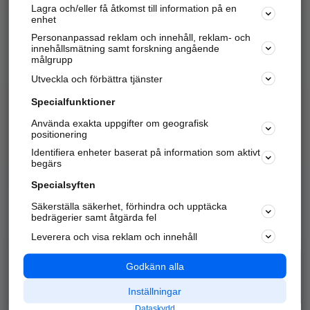
Lagra och/eller få åtkomst till information på en
Sök företag, personer och platser.
enhet
Personanpassad reklam och innehåll, reklam- och
Hitta telefonnummer, adresser, företagsinfo mm.
innehållsmätning samt forskning angående
målgrupp
Utveckla och förbättra tjänster
Marknadsför företaget
på hitta.se
Specialfunktioner
Använda exakta uppgifter om geografisk
Kom igång och annonsera mot
positionering
nya kunder och
Identifiera enheter baserat på information som aktivt
samarbetspartners nära dig.
begärs
Läs mer här
Specialsyften
Säkerställa säkerhet, förhindra och upptäcka
Alla kategorier
Populära sökningar
bedrägerier samt åtgärda fel
Leverera och visa reklam och innehåll
API & Kartor
Annonsera
Logga in
Integritet
Godkänn alla
Om oss
Nödnummer
Inställningar
Dataskydd