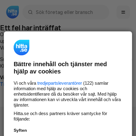
Sök namn, gata, ort, telefon, företag, sökord
Ett fel har inträffat
Om du vill kan du
kontakta hitta.se
och beskriva hur felet
uppstod så att vi lättare och snabbare kan avhjälpa det.
Vänligen försök med följande:
Surfa till
www.hitta.se
Bättre innehåll och tjänster med
Klicka på
Tillbaka-knappen
i webbläsaren och försök igen
hjälp av cookies
Vi beklagar besväret!
Vi och våra
tredjepartsleverantörer
(122) samlar
Till startsidan
information med hjälp av cookies och
enhetsidentifierare då du besöker vår sajt. Med hjälp
av informationen kan vi utveckla vårt innehåll och våra
tjänster.
Hitta.se och dess partners kräver samtycke för
följande:
Syften
Hitta.se - Gratis nummerupplysning.