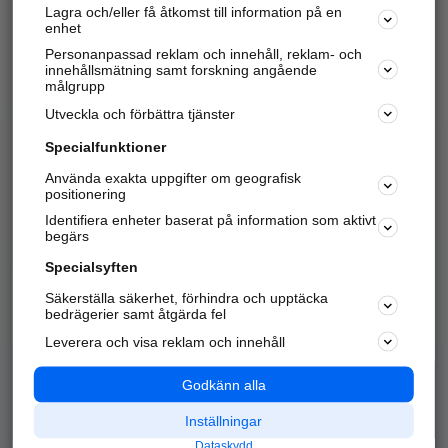
Lagra och/eller få åtkomst till information på en
Sök företag, personer och platser.
enhet
Personanpassad reklam och innehåll, reklam- och
Hitta telefonnummer, adresser, företagsinfo mm.
innehållsmätning samt forskning angående
målgrupp
Utveckla och förbättra tjänster
Marknadsför företaget
på hitta.se
Specialfunktioner
Använda exakta uppgifter om geografisk
Kom igång och annonsera mot
positionering
nya kunder och
Identifiera enheter baserat på information som aktivt
samarbetspartners nära dig.
begärs
Läs mer här
Specialsyften
Säkerställa säkerhet, förhindra och upptäcka
Alla kategorier
Populära sökningar
bedrägerier samt åtgärda fel
Leverera och visa reklam och innehåll
API & Kartor
Annonsera
Logga in
Integritet
Godkänn alla
Om oss
Nödnummer
Inställningar
Dataskydd