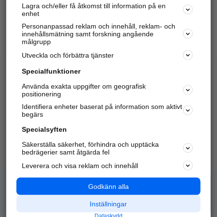
Lagra och/eller få åtkomst till information på en
Sök företag, personer och platser.
enhet
Personanpassad reklam och innehåll, reklam- och
Hitta telefonnummer, adresser, företagsinfo mm.
innehållsmätning samt forskning angående
målgrupp
Utveckla och förbättra tjänster
Marknadsför företaget
på hitta.se
Specialfunktioner
Använda exakta uppgifter om geografisk
Kom igång och annonsera mot
positionering
nya kunder och
Identifiera enheter baserat på information som aktivt
samarbetspartners nära dig.
begärs
Läs mer här
Specialsyften
Säkerställa säkerhet, förhindra och upptäcka
Alla kategorier
Populära sökningar
bedrägerier samt åtgärda fel
Leverera och visa reklam och innehåll
API & Kartor
Annonsera
Logga in
Integritet
Godkänn alla
Om oss
Nödnummer
Inställningar
Dataskydd