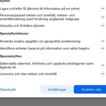
Syften
Kom igång och annonsera mot
Lagra och/eller få åtkomst till information på en enhet
nya kunder och
samarbetspartners nära dig.
Personanpassad reklam och innehåll, reklam- och
innehållsmätning samt forskning angående målgrupp
Läs mer här
Utveckla och förbättra tjänster
Specialfunktioner
Använda exakta uppgifter om geografisk positionering
Identifiera enheter baserat på information som aktivt begärs
Specialsyften
Säkerställa säkerhet, förhindra och upptäcka bedrägerier samt
åtgärda fel
Leverera och visa reklam och innehåll
Dataskydd
Inställningar
Godkänn alla