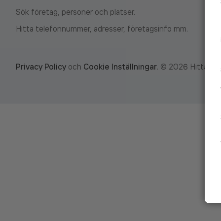
Sök företag, personer och platser.
Hitta telefonnummer, adresser, företagsinfo mm.
Privacy Policy
och
Cookie Inställningar
.
©
2026
Hitta.se