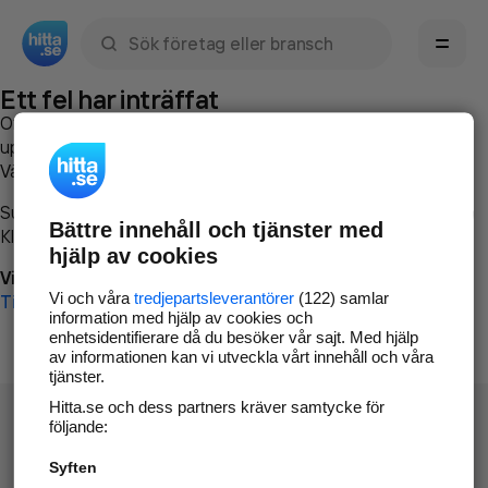
Sök namn, gata, ort, telefon, företag, sökord
Ett fel har inträffat
Om du vill kan du
kontakta hitta.se
och beskriva hur felet
uppstod så att vi lättare och snabbare kan avhjälpa det.
Vänligen försök med följande:
Surfa till
www.hitta.se
Bättre innehåll och tjänster med
Klicka på
Tillbaka-knappen
i webbläsaren och försök igen
hjälp av cookies
Vi beklagar besväret!
Vi och våra
tredjepartsleverantörer
(122) samlar
Till startsidan
information med hjälp av cookies och
enhetsidentifierare då du besöker vår sajt. Med hjälp
av informationen kan vi utveckla vårt innehåll och våra
tjänster.
Hitta.se och dess partners kräver samtycke för
följande:
Syften
Hitta.se - Gratis nummerupplysning.