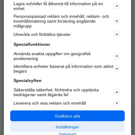
Lagra och/eller få åtkomst till information på en
Sök företag, personer och platser.
enhet
Personanpassad reklam och innehåll, reklam- och
Hitta telefonnummer, adresser, företagsinfo mm.
innehållsmätning samt forskning angående
målgrupp
Utveckla och förbättra tjänster
Marknadsför företaget
på hitta.se
Specialfunktioner
Använda exakta uppgifter om geografisk
Kom igång och annonsera mot
positionering
nya kunder och
Identifiera enheter baserat på information som aktivt
samarbetspartners nära dig.
begärs
Läs mer här
Specialsyften
Säkerställa säkerhet, förhindra och upptäcka
Alla kategorier
Populära sökningar
bedrägerier samt åtgärda fel
Leverera och visa reklam och innehåll
API & Kartor
Annonsera
Logga in
Integritet
Godkänn alla
Om oss
Nödnummer
Inställningar
Dataskydd