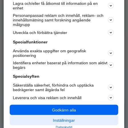
Lagra och/eller få åtkomst till information på en
Sök företag, personer och platser.
enhet
Personanpassad reklam och innehåll, reklam- och
Hitta telefonnummer, adresser, företagsinfo mm.
innehållsmätning samt forskning angående
målgrupp
Utveckla och förbättra tjänster
Marknadsför företaget
på hitta.se
Specialfunktioner
Använda exakta uppgifter om geografisk
Kom igång och annonsera mot
positionering
nya kunder och
Identifiera enheter baserat på information som aktivt
samarbetspartners nära dig.
begärs
Läs mer här
Specialsyften
Säkerställa säkerhet, förhindra och upptäcka
Alla kategorier
Populära sökningar
bedrägerier samt åtgärda fel
Leverera och visa reklam och innehåll
API & Kartor
Annonsera
Logga in
Integritet
Godkänn alla
Om oss
Nödnummer
Inställningar
Dataskydd