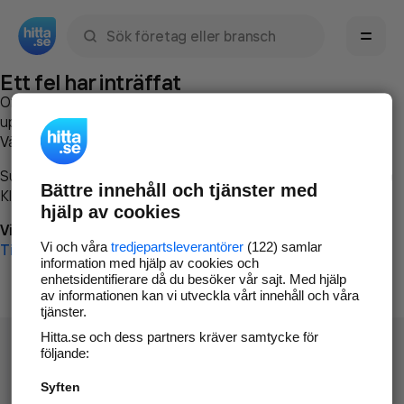
Sök namn, gata, ort, telefon, företag, sökord
Ett fel har inträffat
Om du vill kan du
kontakta hitta.se
och beskriva hur felet
uppstod så att vi lättare och snabbare kan avhjälpa det.
Vänligen försök med följande:
Surfa till
www.hitta.se
Bättre innehåll och tjänster med
Klicka på
Tillbaka-knappen
i webbläsaren och försök igen
hjälp av cookies
Vi beklagar besväret!
Vi och våra
tredjepartsleverantörer
(122) samlar
Till startsidan
information med hjälp av cookies och
enhetsidentifierare då du besöker vår sajt. Med hjälp
av informationen kan vi utveckla vårt innehåll och våra
tjänster.
Hitta.se och dess partners kräver samtycke för
följande:
Syften
Hitta.se - Gratis nummerupplysning.