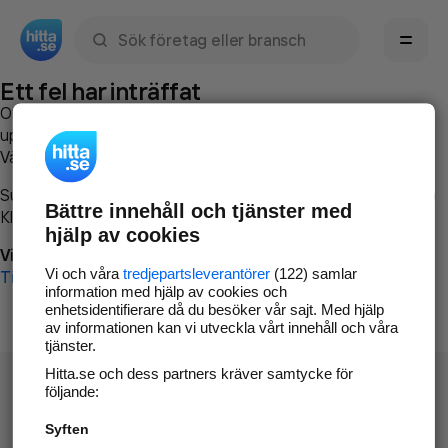
Sök namn, gata, ort, telefon, företag, sökord
Ett fel har inträffat
Om du vill kan du
kontakta hitta.se
och beskriva hur felet
uppstod så att vi lättare och snabbare kan avhjälpa det.
Vänligen försök med följande:
Surfa till
www.hitta.se
Bättre innehåll och tjänster med
Klicka på
Tillbaka-knappen
i webbläsaren och försök igen
hjälp av cookies
Vi beklagar besväret!
Vi och våra
tredjepartsleverantörer
(122) samlar
Till startsidan
information med hjälp av cookies och
enhetsidentifierare då du besöker vår sajt. Med hjälp
av informationen kan vi utveckla vårt innehåll och våra
tjänster.
Hitta.se och dess partners kräver samtycke för
följande:
Syften
Hitta.se - Gratis nummerupplysning.