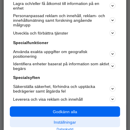
Lagra och/eller få åtkomst till information på en
Sök företag, personer och platser.
enhet
Personanpassad reklam och innehåll, reklam- och
Hitta telefonnummer, adresser, företagsinfo mm.
innehållsmätning samt forskning angående
målgrupp
Utveckla och förbättra tjänster
Marknadsför företaget
på hitta.se
Specialfunktioner
Använda exakta uppgifter om geografisk
Kom igång och annonsera mot
positionering
nya kunder och
Identifiera enheter baserat på information som aktivt
samarbetspartners nära dig.
begärs
Läs mer här
Specialsyften
Säkerställa säkerhet, förhindra och upptäcka
Alla kategorier
Populära sökningar
bedrägerier samt åtgärda fel
Leverera och visa reklam och innehåll
API & Kartor
Annonsera
Logga in
Integritet
Godkänn alla
Om oss
Nödnummer
Inställningar
Dataskydd