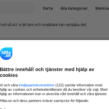
Karta
Alla kategorier
Marknad
tod så att vi lättare och snabbare kan avhjälpa det.
Bättre innehåll och tjänster med hjälp av
cookies
Vi och våra
tredjepartsleverantörer
(122) samlar information med
hjälp av cookies och enhetsidentifierare då du besöker vår sajt. Med
hjälp av informationen kan vi utveckla vårt innehåll och våra tjänster.
Marknadsför företaget på
Hitta.se och dess partners kräver samtycke för följande:
hitta.se