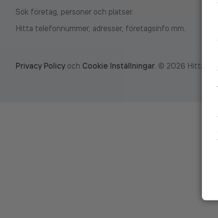
Sök företag, personer och platser.
Hitta telefonnummer, adresser, företagsinfo mm.
Privacy Policy
och
Cookie Inställningar
.
©
2026
Hitta.se