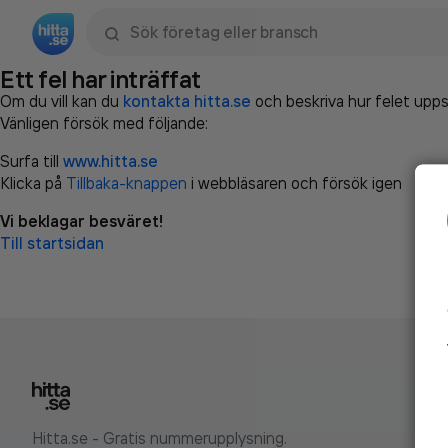
Sök namn, gata, ort, telefon, företag, sökord
Ett fel har inträffat
Om du vill kan du
kontakta hitta.se
och beskriva hur felet upps
Vänligen försök med följande:
Surfa till
www.hitta.se
Klicka på
Tillbaka-knappen
i webbläsaren och försök igen
Vi beklagar besväret!
Till startsidan
Hitta.se - Gratis nummerupplysning.