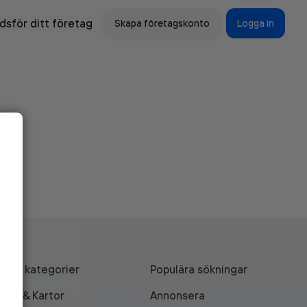
sför ditt företag
Skapa företagskonto
Logga in
Alla kategorier
Populära sökningar
API & Kartor
Annonsera