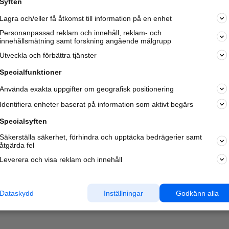
Syften
Kom igång och annonsera mot
Lagra och/eller få åtkomst till information på en enhet
nya kunder och
samarbetspartners nära dig.
Personanpassad reklam och innehåll, reklam- och
innehållsmätning samt forskning angående målgrupp
Läs mer här
Utveckla och förbättra tjänster
Specialfunktioner
Använda exakta uppgifter om geografisk positionering
Identifiera enheter baserat på information som aktivt begärs
Specialsyften
Säkerställa säkerhet, förhindra och upptäcka bedrägerier samt
åtgärda fel
Leverera och visa reklam och innehåll
Dataskydd
Inställningar
Godkänn alla