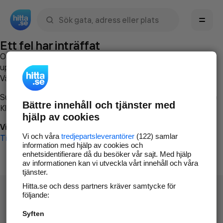
Sök namn, gata, ort, telefon, företag, sökord
Ett fel har inträffat
Om du vill kan du
kontakta hitta.se
och beskriva hur felet
uppstod så att vi lättare och snabbare kan avhjälpa det.
Vänligen försök med följande:
Surfa till
www.hitta.se
Bättre innehåll och tjänster med
Klicka på
Tillbaka-knappen
i webbläsaren och försök igen
hjälp av cookies
Vi beklagar besväret!
Vi och våra
tredjepartsleverantörer
(122) samlar
Till startsidan
information med hjälp av cookies och
enhetsidentifierare då du besöker vår sajt. Med hjälp
av informationen kan vi utveckla vårt innehåll och våra
tjänster.
Hitta.se och dess partners kräver samtycke för
följande:
Syften
Hitta.se - Gratis nummerupplysning.