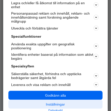
Lagra och/eller få åtkomst till information på en
Sök företag, personer och platser.
enhet
Personanpassad reklam och innehåll, reklam- och
Hitta telefonnummer, adresser, företagsinfo mm.
innehållsmätning samt forskning angående
målgrupp
Utveckla och förbättra tjänster
Marknadsför företaget
på hitta.se
Specialfunktioner
Använda exakta uppgifter om geografisk
Kom igång och annonsera mot
positionering
nya kunder och
Identifiera enheter baserat på information som aktivt
samarbetspartners nära dig.
begärs
Läs mer här
Specialsyften
Säkerställa säkerhet, förhindra och upptäcka
Alla kategorier
Populära sökningar
bedrägerier samt åtgärda fel
Leverera och visa reklam och innehåll
API & Kartor
Annonsera
Logga in
Integritet
Godkänn alla
Om oss
Nödnummer
Inställningar
Dataskydd