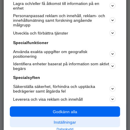
Lagra och/eller få åtkomst till information på en
Sök företag, personer och platser.
enhet
Personanpassad reklam och innehåll, reklam- och
Hitta telefonnummer, adresser, företagsinfo mm.
innehållsmätning samt forskning angående
målgrupp
Utveckla och förbättra tjänster
Marknadsför företaget
på hitta.se
Specialfunktioner
Använda exakta uppgifter om geografisk
Kom igång och annonsera mot
positionering
nya kunder och
Identifiera enheter baserat på information som aktivt
samarbetspartners nära dig.
begärs
Läs mer här
Specialsyften
Säkerställa säkerhet, förhindra och upptäcka
Alla kategorier
Populära sökningar
bedrägerier samt åtgärda fel
Leverera och visa reklam och innehåll
API & Kartor
Annonsera
Logga in
Integritet
Godkänn alla
Om oss
Nödnummer
Inställningar
Dataskydd