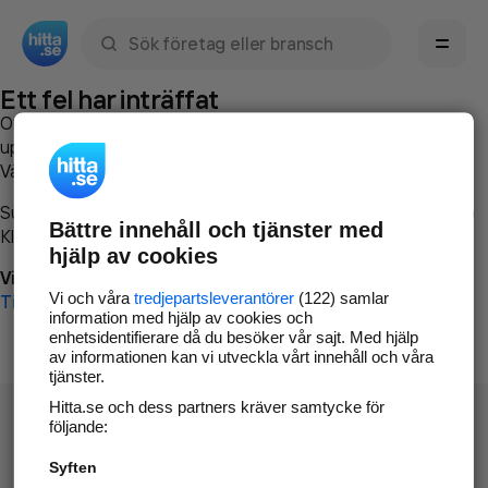
Sök namn, gata, ort, telefon, företag, sökord
Ett fel har inträffat
Om du vill kan du
kontakta hitta.se
och beskriva hur felet
uppstod så att vi lättare och snabbare kan avhjälpa det.
Vänligen försök med följande:
Surfa till
www.hitta.se
Bättre innehåll och tjänster med
Klicka på
Tillbaka-knappen
i webbläsaren och försök igen
hjälp av cookies
Vi beklagar besväret!
Vi och våra
tredjepartsleverantörer
(122) samlar
Till startsidan
information med hjälp av cookies och
enhetsidentifierare då du besöker vår sajt. Med hjälp
av informationen kan vi utveckla vårt innehåll och våra
tjänster.
Hitta.se och dess partners kräver samtycke för
följande:
Syften
Hitta.se - Gratis nummerupplysning.