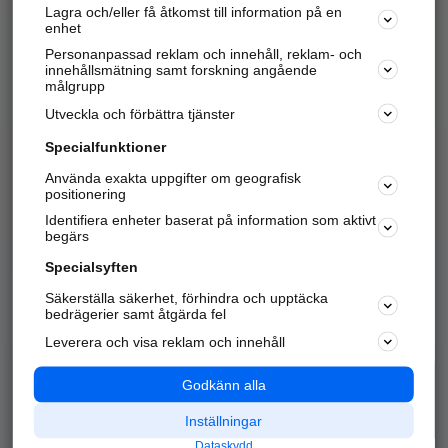
Lagra och/eller få åtkomst till information på en
Sök företag, personer och platser.
enhet
Personanpassad reklam och innehåll, reklam- och
Hitta telefonnummer, adresser, företagsinfo mm.
innehållsmätning samt forskning angående
målgrupp
Utveckla och förbättra tjänster
Marknadsför företaget
på hitta.se
Specialfunktioner
Använda exakta uppgifter om geografisk
Kom igång och annonsera mot
positionering
nya kunder och
Identifiera enheter baserat på information som aktivt
samarbetspartners nära dig.
begärs
Läs mer här
Specialsyften
Säkerställa säkerhet, förhindra och upptäcka
Alla kategorier
Populära sökningar
bedrägerier samt åtgärda fel
Leverera och visa reklam och innehåll
API & Kartor
Annonsera
Logga in
Integritet
Godkänn alla
Om oss
Nödnummer
Inställningar
Dataskydd