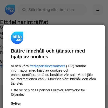
Sök namn, gata, ort, telefon, företag, sökord
Ett fel har inträffat
Om du vill kan du
kontakta hitta.se
och beskriva hur felet
uppstod så att vi lättare och snabbare kan avhjälpa det.
Vänligen försök med följande:
Surfa till
www.hitta.se
Bättre innehåll och tjänster med
Klicka på
Tillbaka-knappen
i webbläsaren och försök igen
hjälp av cookies
Vi beklagar besväret!
Vi och våra
tredjepartsleverantörer
(122) samlar
Till startsidan
information med hjälp av cookies och
enhetsidentifierare då du besöker vår sajt. Med hjälp
av informationen kan vi utveckla vårt innehåll och våra
tjänster.
Hitta.se och dess partners kräver samtycke för
följande:
Syften
Hitta.se - Gratis nummerupplysning.