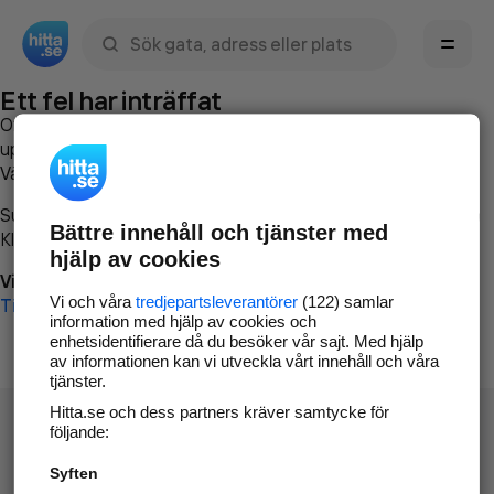
Sök namn, gata, ort, telefon, företag, sökord
Ett fel har inträffat
Om du vill kan du
kontakta hitta.se
och beskriva hur felet
uppstod så att vi lättare och snabbare kan avhjälpa det.
Vänligen försök med följande:
Surfa till
www.hitta.se
Bättre innehåll och tjänster med
Klicka på
Tillbaka-knappen
i webbläsaren och försök igen
hjälp av cookies
Vi beklagar besväret!
Vi och våra
tredjepartsleverantörer
(122) samlar
Till startsidan
information med hjälp av cookies och
enhetsidentifierare då du besöker vår sajt. Med hjälp
av informationen kan vi utveckla vårt innehåll och våra
tjänster.
Hitta.se och dess partners kräver samtycke för
följande:
Syften
Hitta.se - Gratis nummerupplysning.